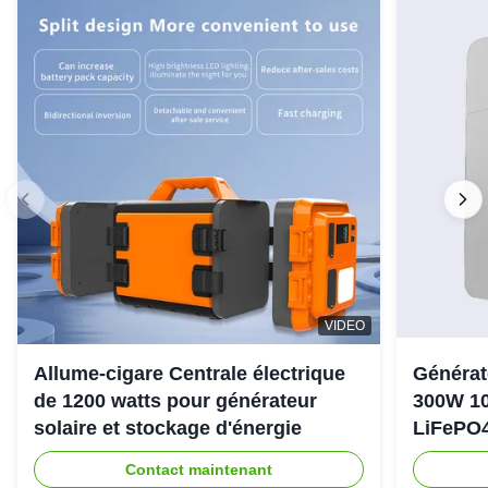
VIDEO
Allume-cigare Centrale électrique
Générat
de 1200 watts pour générateur
300W 10
solaire et stockage d'énergie
LiFePO4
d'urgen
Contact maintenant