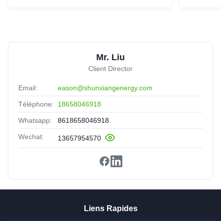
Mr. Liu
Client Director
Email:
eason@shunxiangenergy.com
Téléphone:
18658046918
Whatsapp:
8618658046918
Wechat:
13657954570
Liens Rapides