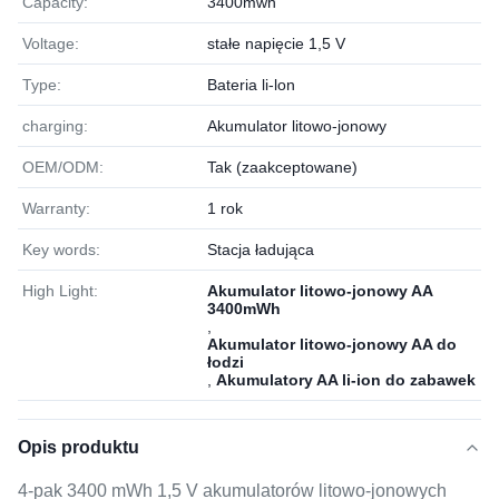
Capacity:
3400mwh
Voltage:
stałe napięcie 1,5 V
Type:
Bateria li-lon
charging:
Akumulator litowo-jonowy
OEM/ODM:
Tak (zaakceptowane)
Warranty:
1 rok
Key words:
Stacja ładująca
High Light:
Akumulator litowo-jonowy AA
3400mWh
,
Akumulator litowo-jonowy AA do
łodzi
,
Akumulatory AA li-ion do zabawek
Opis produktu
4-pak 3400 mWh 1,5 V akumulatorów litowo-jonowych