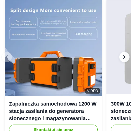
VIDEO
Zapalniczka samochodowa 1200 W
300W 10
stacja zasilania do generatora
słonecz
słonecznego i magazynowania
zasilan
energii
Skontaktuj się teraz