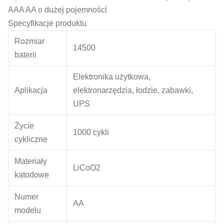
AAA AA o dużej pojemności
Specyfikacje produktu
Rozmiar
14500
baterii
Elektronika użytkowa,
Aplikacja
elektronarzędzia, łodzie, zabawki,
UPS
Życie
1000 cykli
cykliczne
Materiały
LiCoO2
katodowe
Numer
AA
modelu