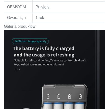
OEM/ODM
Przyjęty
Gwarancja
1 rok
Galeria produktów