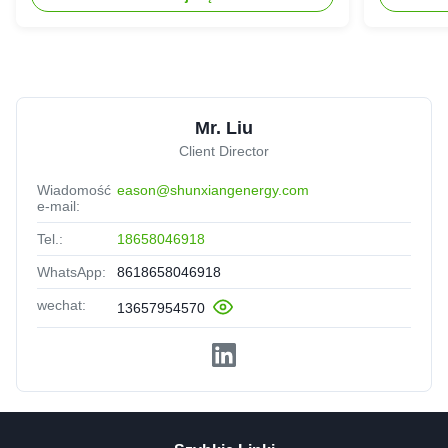
Mr. Liu
Client Director
Wiadomość
eason@shunxiangenergy.com
e-mail:
Tel.:
18658046918
WhatsApp:
8618658046918
wechat:
13657954570