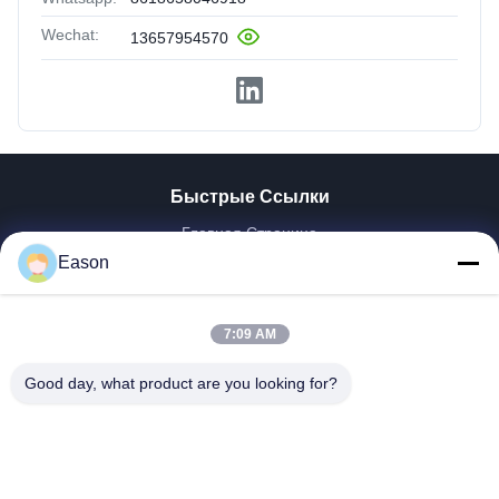
Wechat:
13657954570
Быстрые Ссылки
Главная Страница
Eason
Продукция
Ролики
О Компании
7:09 AM
Наша Фабрика
Контроль Качества
Good day, what product are you looking for?
Контактные Данные
Отправить Запрос
Новости