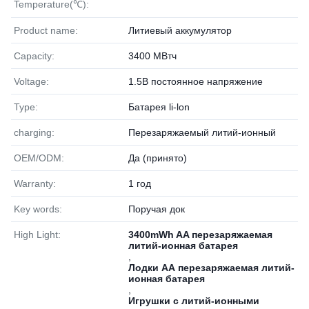
Temperature(℃):
Product name:
Литиевый аккумулятор
Capacity:
3400 МВтч
Voltage:
1.5В постоянное напряжение
Type:
Батарея li-lon
charging:
Перезаряжаемый литий-ионный
OEM/ODM:
Да (принято)
Warranty:
1 год
Key words:
Поручая док
High Light:
3400mWh AA перезаряжаемая
литий-ионная батарея
,
Лодки АА перезаряжаемая литий-
ионная батарея
,
Игрушки с литий-ионными