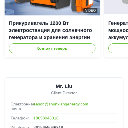
VIDEO
Прикуриватель 1200 Вт
Генера
электростанция для солнечного
мощност
генератора и хранения энергии
аккуму
наружн
Контакт теперь
Mr. Liu
Client Director
Электронная
eason@shunxiangenergy.com
почта:
Телефон:
18658046918
Whatsapp:
8618658046918