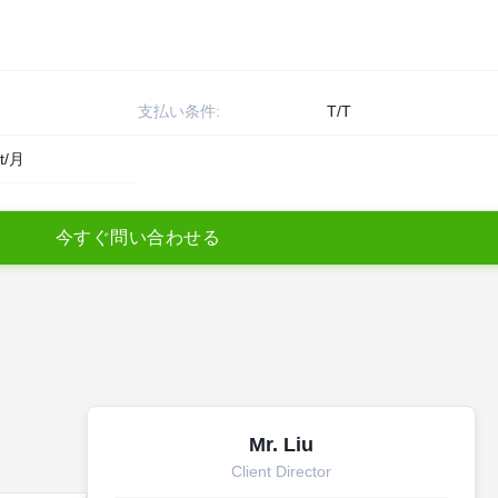
支払い条件:
T/T
t/月
今
す
ぐ
問
い
合
わ
せ
る
Mr. Liu
Client Director