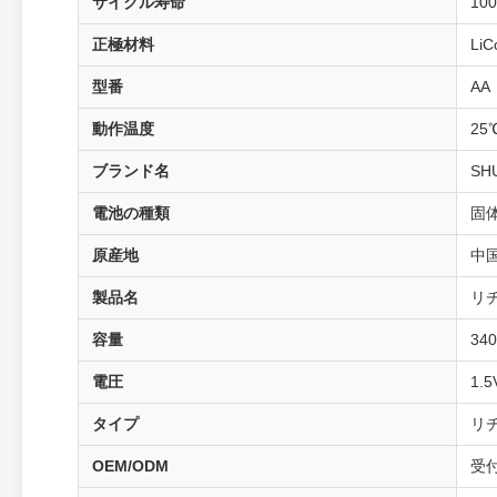
サイクル寿命
10
正極材料
LiC
型番
AA
動作温度
25
ブランド名
SH
電池の種類
固
原産地
中
製品名
リ
容量
34
電圧
1.
タイプ
リ
OEM/ODM
受