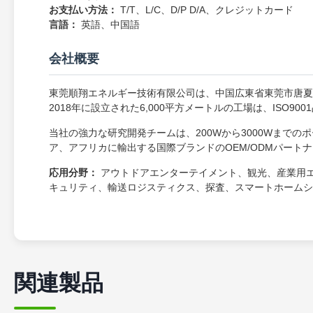
お支払い方法：
T/T、L/C、D/P D/A、クレジットカード
言語：
英語、中国語
会社概要
東莞順翔エネルギー技術有限公司は、中国広東省東莞市唐夏
2018年に設立された6,000平方メートルの工場は、ISO
当社の強力な研究開発チームは、200Wから3000Wまで
ア、アフリカに輸出する国際ブランドのOEM/ODMパート
応用分野：
アウトドアエンターテイメント、観光、産業用
キュリティ、輸送ロジスティクス、探査、スマートホームシ
関連製品