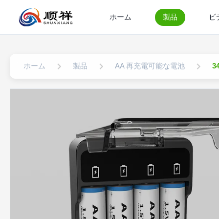
ホーム
製品
ビ
ホーム
製品
AA 再充電可能な電池
3