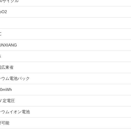
00サイクル
oO2
℃
UNXIANG
体
国広東省
チウム電池パック
00mWh
5V 定電圧
チウムイオン電池
付可能