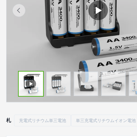
札
充電式リチウム単三電池
単三充電式リチウムイオン電池