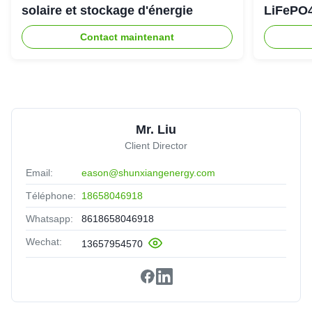
solaire et stockage d'énergie
LiFePO4
d'urgen
Contact maintenant
Mr. Liu
Client Director
Email:
eason@shunxiangenergy.com
Téléphone:
18658046918
Whatsapp:
8618658046918
Wechat:
13657954570