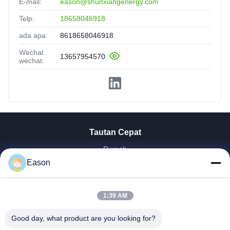
E-mail:
eason@shunxiangenergy.com
Telp:
18658046918
ada apa:
8618658046918
Wechat
13657954570
wechat:
Tautan Cepat
Rumah
Eason
Produk
Video
Tentang Kita
1:39 AM
Wisata Pabrik
Kontrol Kualitas
Good day, what product are you looking for?
Hubungi Kami