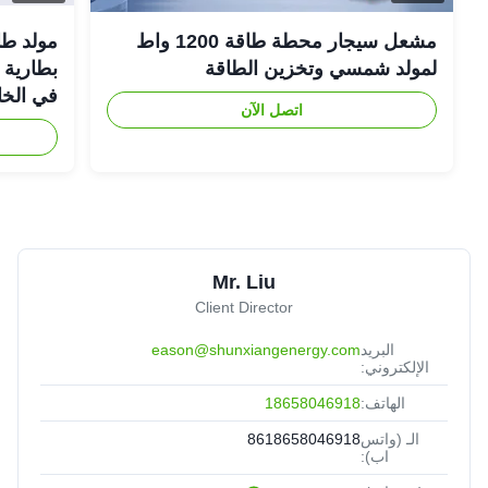
مشعل سيجار محطة طاقة 1200 واط
لمولد شمسي وتخزين الطاقة
في الخا
اتصل الآن
Mr. Liu
Client Director
البريد
eason@shunxiangenergy.com
الإلكتروني:
الهاتف:
18658046918
الـ (واتس
8618658046918
اب):