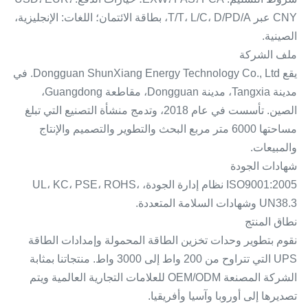
CNY عبر T/T، L/C، D/PD/A، بطاقة الائتمان؛ اللغات: الإنجليزية،
الصينية.
ملف الشركة
يقع Dongguan ShunXiang Energy Technology Co., Ltd. في
مدينة Tangxia، مدينة Dongguan، مقاطعة Guangdong،
الصين. تأسست في عام 2018، وتدمج منشأة التصنيع التي تبلغ
مساحتها 6000 متر مربع البحث والتطوير والتصميم والإنتاج
والمبيعات.
شهادات الجودة
ISO9001:2005 نظام إدارة الجودة، UL، KC، PSE، ROHS،
UN38.3 وشهادات السلامة المتعددة.
نطاق المنتج
نقوم بتطوير وحدات تخزين الطاقة المحمولة وإمدادات الطاقة
UPS التي تتراوح من 200 واط إلى 3000 واط. منتجاتنا بمثابة
الشركة المصنعة OEM/ODM للعلامات التجارية العالمية ويتم
تصديرها إلى أوروبا وآسيا وأفريقيا.