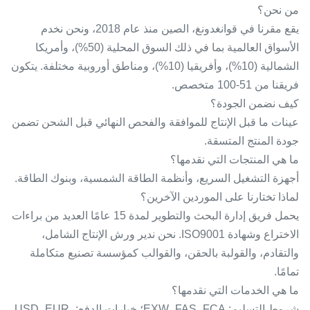
من نحن؟
يقع مقرنا في قوانغدونغ، الصين منذ عام 2018، ونحن نخدم
الأسواق العالمية بما في ذلك السوق المحلية (50%)، وأمريكا
الشمالية (10%)، وأفريقيا (10%)، ومناطق أوروبية مختلفة. يتكون
فريقنا من 51-100 متخصص.
كيف نضمن الجودة؟
عينات ما قبل الإنتاج للموافقة والفحص النهائي قبل الشحن تضمن
جودة المنتج المتسقة.
ما هي المنتجات التي نقدمها؟
أجهزة التشغيل السريع، وأنظمة الطاقة الشمسية، وبنوك الطاقة.
لماذا تختارنا على الموردين الآخرين؟
يحمل فريق إدارة البحث والتطوير لمدة 15 عامًا العديد من براءات
الاختراع وشهادة ISO9001. نحن ندير ورش الإنتاج الشامل،
والتقادم، والقولبة بالحقن، والقوالب كمؤسسة تصنيع متكاملة
تمامًا.
ما هي الخدمات التي نقدمها؟
شروط التسليم: EXW، FAS، FCA؛ خيارات الدفع: USD، EUR،