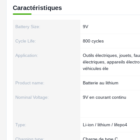
Caractéristiques
Battery Size:
9V
Cycle Life:
800 cycles
Application:
Outils électriques, jouets, fau
électriques, appareils élect
véhicules éle
Product name:
Batterie au lithium
Nominal Voltage:
9V en courant continu
Type:
Li-ion / lithium / lifepo4
Charging type:
Charge de type C