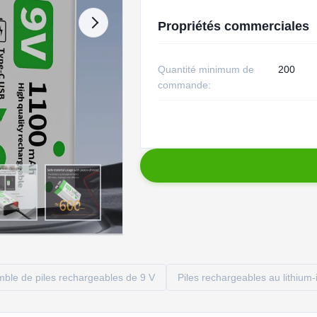
Propriétés commerciales
Quantité minimum de
200
commande:
ble de piles rechargeables de 9 V
Piles rechargeables au lithium-