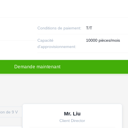
Conditions de paiement:
T/T
Capacité
10000 pièces/mois
d'approvisionnement:
D
e
m
a
n
d
e
m
a
i
n
t
e
n
a
n
t
ion de 9 V
Mr. Liu
Client Director