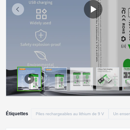
Étiquettes
Piles rechargeables au lithium de 9 V
Un ensem