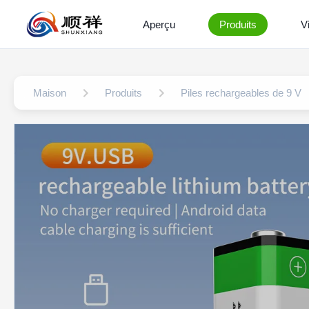
Aperçu
Produits
V
Maison
Produits
Piles rechargeables de 9 V