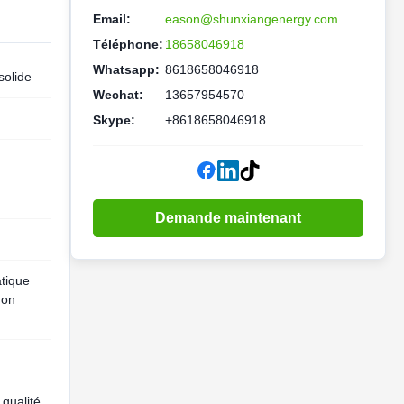
Email:
eason@shunxiangenergy.com
Téléphone:
18658046918
Whatsapp:
8618658046918
 solide
Wechat:
13657954570
Skype:
+8618658046918
Demande maintenant
atique
Ion
 qualité