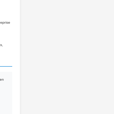
reprise
s,
 en