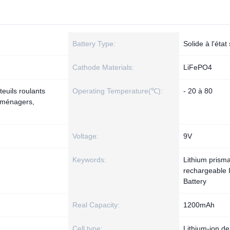
Battery Type:
Solide à l'état
Cathode Materials:
LiFePO4
teuils roulants
Operating Temperature(℃):
- 20 à 80
roménagers,
Voltage:
9V
Keywords:
Lithium prism
rechargeable 
Battery
Real Capacity:
1200mAh
Cell type:
Lithium-ion de