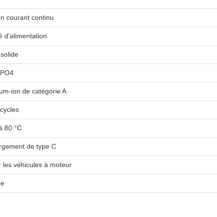
n courant continu
é d'alimentation
 solide
ePO4
ium-ion de catégorie A
cycles
à 80 °C
rgement de type C
 les véhicules à moteur
ne