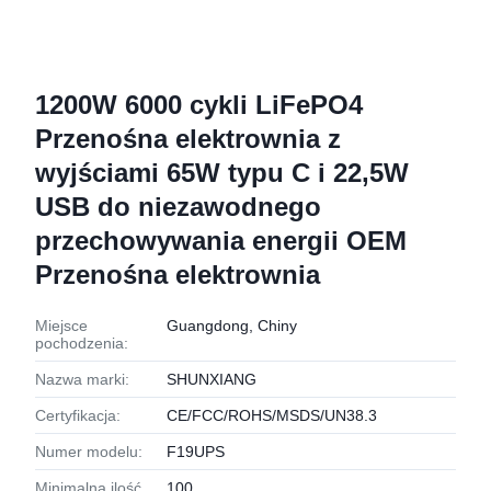
1200W 6000 cykli LiFePO4
Przenośna elektrownia z
wyjściami 65W typu C i 22,5W
USB do niezawodnego
przechowywania energii OEM
Przenośna elektrownia
Miejsce
Guangdong, Chiny
pochodzenia:
Nazwa marki:
SHUNXIANG
Certyfikacja:
CE/FCC/ROHS/MSDS/UN38.3
Numer modelu:
F19UPS
Minimalna ilość
100