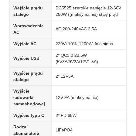
Wejście prądu
DC5525 szerokie napięcie 12-60V
stałego
250W ((maksymalnie) stały prąd
Wprowadzenie
AC 200-240VAC 2,5A
AC
Wyjście AC
220V±10%, 1200W, fala sinus
2* QC3.0 22,5W
Wyjście USB
(5V3A/9V2A/12V1.5A)
Wyjście prądu
2* 12V5A
stałego
Wyjście
ładowarki
12V 9A (maksymalnie)
samochodowej
Wyjście typu C
2* PD 65W
Rodzaj
LiFePO4
akumulatora