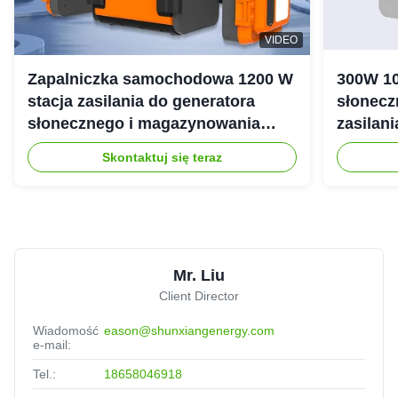
VIDEO
Zapalniczka samochodowa 1200 W
300W 10
stacja zasilania do generatora
słonecz
słonecznego i magazynowania
zasilan
energii
Skontaktuj się teraz
Mr. Liu
Client Director
Wiadomość
eason@shunxiangenergy.com
e-mail:
Tel.:
18658046918