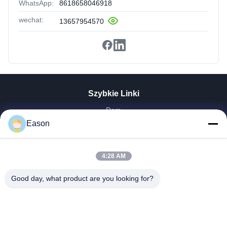
WhatsApp:
8618658046918
wechat:
13657954570
Szybkie Linki
Dom
Produkty
Eason
Filmy
O Nas
4:28 AM
Wycieczka Po Fabryce
Kontrola Jakości
Good day, what product are you looking for?
Skontaktuj Się Z Nami
Poprosić O Wycenę
Aktualności