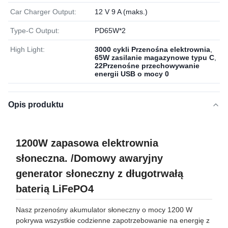
Car Charger Output:
12 V 9 A (maks.)
Type-C Output:
PD65W*2
High Light:
3000 cykli Przenośna elektrownia
,
65W zasilanie magazynowe typu C
,
22Przenośne przechowywanie
energii USB o mocy 0
Opis produktu
1200W zapasowa elektrownia
słoneczna. /Domowy awaryjny
generator słoneczny z długotrwałą
baterią LiFePO4
Nasz przenośny akumulator słoneczny o mocy 1200 W
pokrywa wszystkie codzienne zapotrzebowanie na energię z