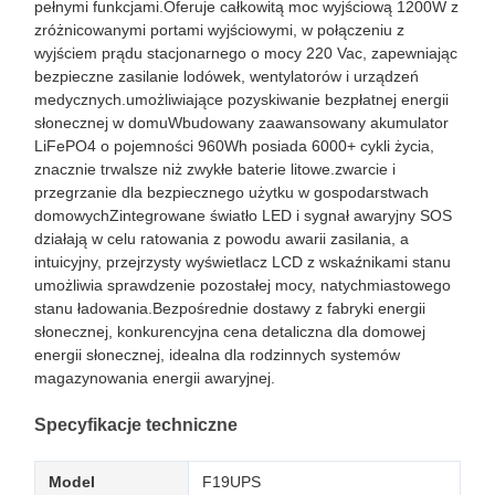
pełnymi funkcjami.Oferuje całkowitą moc wyjściową 1200W z
zróżnicowanymi portami wyjściowymi, w połączeniu z
wyjściem prądu stacjonarnego o mocy 220 Vac, zapewniając
bezpieczne zasilanie lodówek, wentylatorów i urządzeń
medycznych.umożliwiające pozyskiwanie bezpłatnej energii
słonecznej w domuWbudowany zaawansowany akumulator
LiFePO4 o pojemności 960Wh posiada 6000+ cykli życia,
znacznie trwalsze niż zwykłe baterie litowe.zwarcie i
przegrzanie dla bezpiecznego użytku w gospodarstwach
domowychZintegrowane światło LED i sygnał awaryjny SOS
działają w celu ratowania z powodu awarii zasilania, a
intuicyjny, przejrzysty wyświetlacz LCD z wskaźnikami stanu
umożliwia sprawdzenie pozostałej mocy, natychmiastowego
stanu ładowania.Bezpośrednie dostawy z fabryki energii
słonecznej, konkurencyjna cena detaliczna dla domowej
energii słonecznej, idealna dla rodzinnych systemów
magazynowania energii awaryjnej.
Specyfikacje techniczne
Model
F19UPS