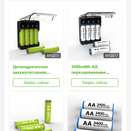
ВИДЕО
ВИДЕО
Цилиндрическая
3400mWh AA
аккумуляторная
перезаряжаемая
батарея 1,5 В AA для
литий-ионная батарея
Запрос сейчас
Запрос сейчас
кондиционера, пульта
длительный срок для
дистанционного
лодок или игрушек
управления
телевизором