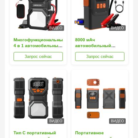
ВИДЕО
ВИДЕО
Многофункциональный
8000 мАч
4 в 1 автомобильный
автомобильный
стартер 1200A
пусковой
Запрос сейчас
Запрос сейчас
портативный стартер
аккумулятор литий-
QC3.0
ионный с воздушным
компрессором и
фонариком
ВИДЕО
ВИДЕО
Тип C портативный
Портативное