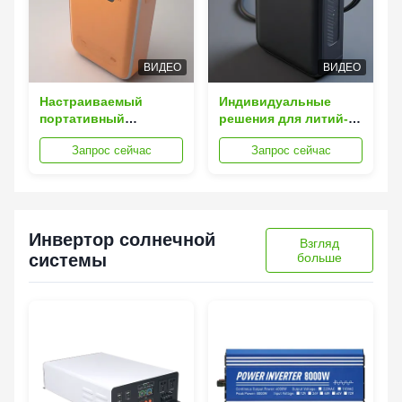
ВИДЕО
ВИДЕО
Настраиваемый
Индивидуальные
портативный
решения для литий-
аккумулятор на 10 Вт
полимерных
Запрос сейчас
Запрос сейчас
с перезарядкой и
аккумуляторов.
корпусом из
Защита цепей.
пшеничной соломы
Накопление энергии.
Источник питания
Инвертор солнечной
Взгляд
системы
больше