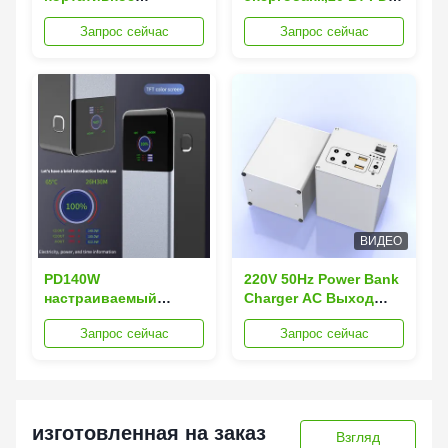
зарядное устройство
быстрое зарядное
Запрос сейчас
Запрос сейчас
с быстрой зарядкой
портативное
45W PD и
зарядное устройство
светодиодным
с встроенным
дисплеем - большой
кабелем типа C -
энергобанк для
магнитный
путешествий и
беспроводной
кемпинга
внешний аккумулятор
совместим с MagSafe
для iPhone
17/16/15/14/13/12 Все
серии
ВИДЕО
PD140W
220V 50Hz Power Bank
настраиваемый
Charger AC Выход
27000mAh Power Bank
76,8Wh Мощность
Запрос сейчас
Запрос сейчас
быстрая зарядка
10W Для аварийной
портативное
резервной копии
зарядное устройство
с USB C 3 порта и PD
3.1
изготовленная на заказ
Взгляд