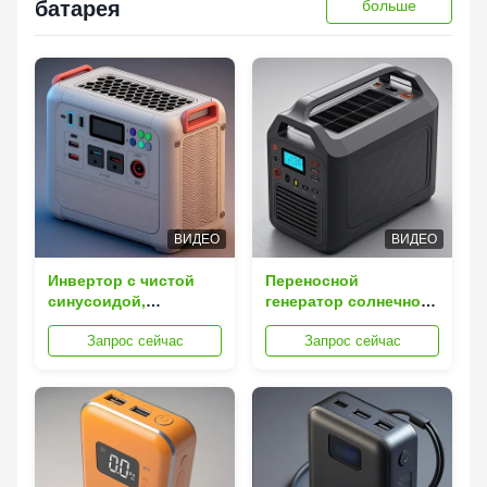
батарея
больше
ВИДЕО
ВИДЕО
Инвертор с чистой
Переносной
синусоидой,
генератор солнечной
пользовательская
энергии с
Запрос сейчас
Запрос сейчас
батарея, MPPT
аккумулятором 220В
контроллер, LiFePO4,
50Гц, беспроводной
генератор солнечной
зарядкой, выходом
энергии
переменного тока и
USB-портами