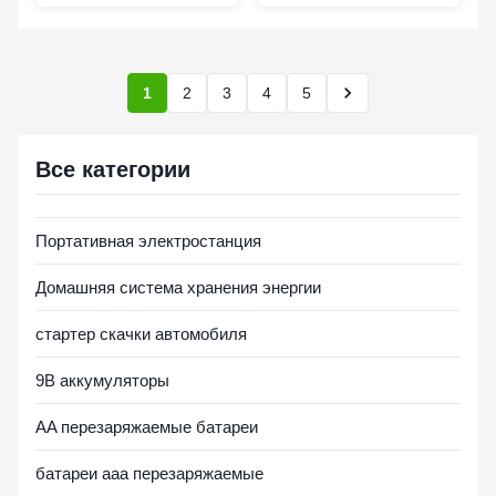
3-в-1 с регулируемой
магнитным шарниром
подставкой на 360°
с поворотом на 360° и
для iPhone, Apple
интеллектуальной
Watch и AirPods
защитой для
устройств Apple
1
2
3
4
5
Все категории
Портативная электростанция
Домашняя система хранения энергии
стартер скачки автомобиля
9В аккумуляторы
AA перезаряжаемые батареи
батареи aaa перезаряжаемые