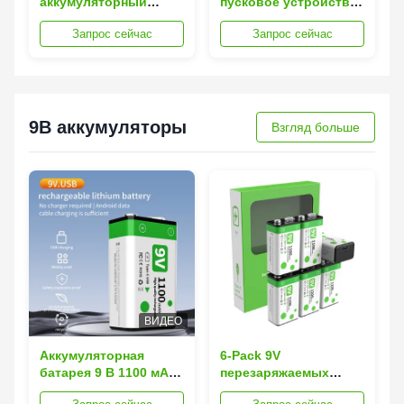
аккумуляторный
пусковое устройство
стартер 5В 2.4А с
для автомобиля
Запрос сейчас
Запрос сейчас
интегрированным
1200A с пиковым
воздушным насосом
током, портативное
и быстрой зарядкой
пусковое устройство
QC3.0
ёмкостью 8000 мАч со
встроенным
воздушным
9В аккумуляторы
Взгляд больше
компрессором
ВИДЕО
Аккумуляторная
6-Pack 9V
батарея 9 В 1100 мАч
перезаряжаемых
с зарядкой USB-C и
литиевых батарей