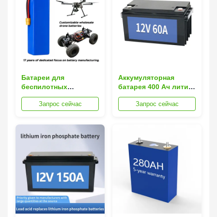
Батареи для
Аккумуляторная
беспилотных
батарея 400 Ач литий-
летательных
ионный аккумулятор
Запрос сейчас
Запрос сейчас
аппаратов FPV из
48 В Lifepo4 для
полимера с
электровелосипедов
опционами 22,2V-
и хранения солнечной
88,8V и высокой
энергии
скоростью разряда
для оптимальной
производительности