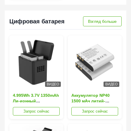
1,5 В
Цифровая батарея
Взгляд больше
ВИДЕО
ВИДЕО
4.995Wh 3.7V 1350mAh
Аккумулятор NP40
Ли-ионный
1500 мАч литий-
аккумулятор Тип-С
ионный,
Запрос сейчас
Запрос сейчас
быстрая зарядка с 9-
полутвердотельный,
слойной защитой
с катодом
безопасности
LiNiMnCoO2 для
цифровых камер