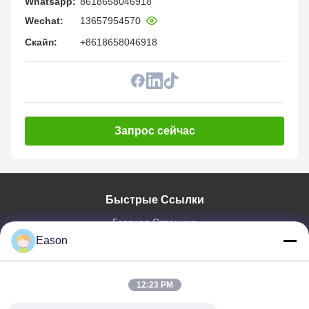
Whatsapp:
8618658046918
Wechat:
13657954570
Скайп:
+8618658046918
Запрос сейчас
Быстрые Ссылки
Главная Страница
Eason
Продукция
Ролики
О Компании
12:23 PM
Наша Фабрика