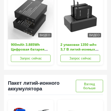
ВИДЕО
ВИДЕО
900mAh 3.885Wh
2 упаковки 1350 мАч
Цифровая батарея
3,7 В литий-ионных
Заряжаемая литий-
аккумуляторов с
Запрос сейчас
Запрос сейчас
ионная батарея для
защитой от
высококачественных
перезарядки
камер
Пакет литий-ионного
Взгляд
аккумулятора
больше