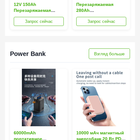
12V 150Ah
Перезаряжаемая
Перезаряжаемая
280Ah
литий-ионная батарея
Призматическая LFP
Запрос сейчас
Запрос сейчас
Lifepo4 для
ячейка Литий-ион с
электромобилей и
алюминиевой
солнечного хранения
оболочкой для
хранения солнечной
энергии
Power Bank
Взгляд больше
60000mAh
10000 мАч магнитный
портативное
энергобанк,20 Вт PD