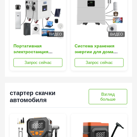
настенным дизайном
ВИДЕО
ВИДЕО
Портативная
Система хранения
электростанция
энергии для дома
LiFePO4 мощностью
5000 Вт 10000 Втч
Запрос сейчас
Запрос сейчас
10 кВтч, срок службы
3400 Вт MPPT ИБП
6000 циклов
Домашняя солнечная
батарея
стартер скачки
Взгляд
автомобиля
больше