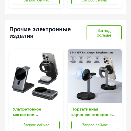
Запрос сейчас
Запрос сейчас
6000 Вт с выходом
5000 Вт, постоянной
переменного тока 110
мощностью 2500 Вт и
В/220 В и
чистой синусоидой
сигнализацией
для надежного
низкого напряжения
энергоснабжения
Прочие электронные
Взгляд
изделия
больше
Ультратонкое
Портативная
магнитное
зарядная станция с
беспроводное
беспроводной
Запрос сейчас
Запрос сейчас
зарядное устройство
зарядкой 15 Вт,