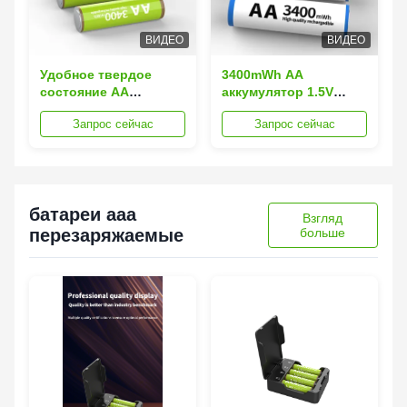
ВИДЕО
ВИДЕО
Удобное твердое
3400mWh AA
состояние AA
аккумулятор 1.5V
перезаряжаемая
постоянное
Запрос сейчас
Запрос сейчас
литий-ионная батарея
напряжение для
безопасность с 1000
игровых
циклов жизни
контроллеров и
потребительской
электроники
батареи aaa
Взгляд
перезаряжаемые
больше