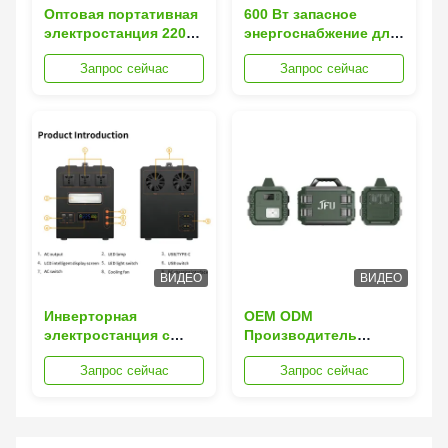
Оптовая портативная
600 Вт запасное
электростанция 220В
энергоснабжение для
Выпуск пик 1200W
аварийных ситуаций
Запрос сейчас
Запрос сейчас
генератор солнечной
энергии Дымный
фонарик Для
кемпинга и отдыха на
открытом воздухе
ВИДЕО
ВИДЕО
Инверторная
OEM ODM
электростанция с
Производитель
чистой
солнечных
Запрос сейчас
Запрос сейчас
синусоидальной
электростанций
волной мощностью
мощностью 1200 Вт |
1000 Вт/1500 Вт —
Изготовленные на
аккумуляторная
заказ солнечные