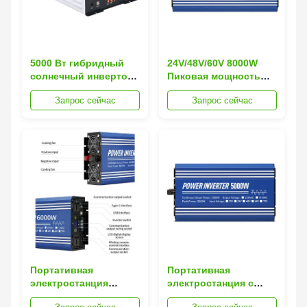
5000 Вт гибридный
24V/48V/60V 8000W
солнечный инвертор
Пиковая мощность
с чистой синусоидой
Чистый синусовой
Запрос сейчас
Запрос сейчас
и
волновый солнечный
многофункциональной
инвертор для
защитой для
домашнего
надежного
использования с
преобразования
совместимостью
энергии
литий-ионных
батарей
Портативная
Портативная
электростанция
электростанция с
пиковой мощностью
пиковой мощностью