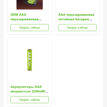
OEM AAA
AAA перезаряжаемая
перезаряжаемая
литийная батарея
батарея литийная
мощностью 1100mWh,
Запрос сейчас
Запрос сейчас
батарея мощностью
1600 циклов зарядки
1100mWh, 1600
и постоянной
циклов перезарядки и
мощностью 1,5 В
постоянным выходом
1,5 В от
производителя Китай
Акумуляторы AAA
мощностью 1100mWh
с 1600 циклами
Запрос сейчас
зарядки и
постоянным выходом