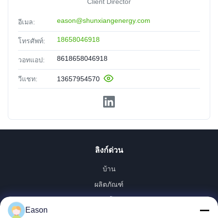
Client Director
eason@shunxiangenergy.com
อีเมล:
18658046918
โทรศัพท์:
8618658046918
วอทแอป:
วีแชท:
13657954570
ลิงก์ด่วน
บ้าน
ผลิตภัณฑ์
วิดีโอ
Eason
เกี่ยวกับเรา