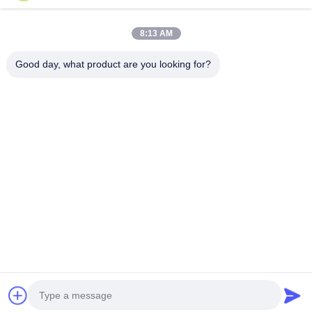
ทัวร์โรงงาน
8:13 AM
ควบคุมคุณภาพ
ติดต่อเรา
Good day, what product are you looking for?
ขออ้าง
ข่าว
Dongguan ShunXiang Energy Technology Co.,Ltd
0086-18658046918
eason@shunxiangenergy.com
ตามเรามา
© 2026 Dongguan ShunXiang Energy Technology Co.,Ltd. All Rights
Reserved.