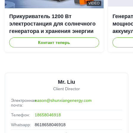
VIDEO
Прикуриватель 1200 Вт
Генера
электростанция для солнечного
мощност
генератора и хранения энергии
аккуму
наружн
Контакт теперь
Mr. Liu
Client Director
Электронная
eason@shunxiangenergy.com
почта:
Телефон:
18658046918
Whatsapp:
8618658046918