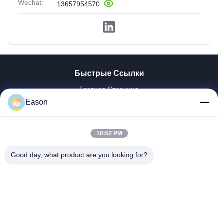
Wechat:
13657954570
Быстрые Ссылки
Главная Страница
Продукция
Eason
Ролики
О Компании
10:52 PM
Наша Фабрика
Контроль Качества
Good day, what product are you looking for?
Контактные Данные
Отправить Запрос
Новости
Dongguan ShunXiang Energy Technology Co.,Ltd