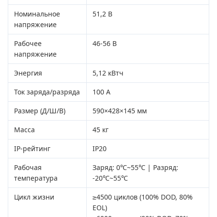
Номинальное
51,2 В
напряжение
Рабочее
46-56 В
напряжение
Энергия
5,12 кВтч
Ток заряда/разряда
100 А
Размер (Д/Ш/В)
590×428×145 мм
Масса
45 кг
IP-рейтинг
IP20
Рабочая
Заряд: 0℃~55℃ | Разряд:
температура
-20℃~55℃
Цикл жизни
≥4500 циклов (100% DOD, 80%
EOL)