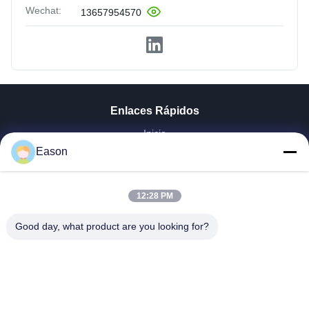
Wechat:
13657954570
Enlaces Rápidos
Inicio
Productos
Eason
Videos
Sobre Nosotros
12:28 PM
Visita A La Fábrica
Control De Calidad
Good day, what product are you looking for?
Contacto
Solicitar Una Cotización
Noticias