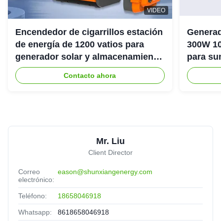
VIDEO
Encendedor de cigarrillos estación
Generad
de energía de 1200 vatios para
300W 10
generador solar y almacenamiento
para su
de energía
emergenc
Contacto ahora
Mr. Liu
Client Director
Correo
eason@shunxiangenergy.com
electrónico:
Teléfono:
18658046918
Whatsapp:
8618658046918