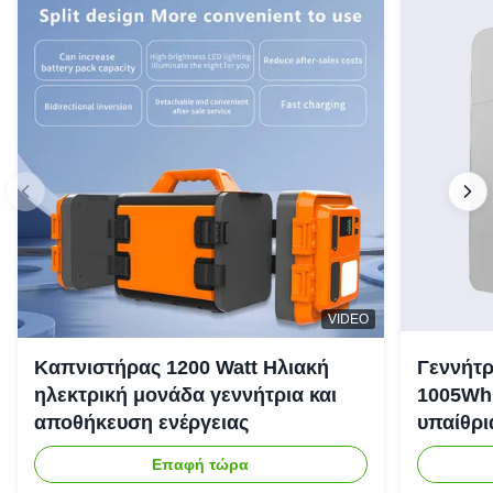
VIDEO
Καπνιστήρας 1200 Watt Ηλιακή
Γεννήτρ
ηλεκτρική μονάδα γεννήτρια και
1005Wh 
αποθήκευση ενέργειας
υπαίθρι
έκτακτη
Επαφή τώρα