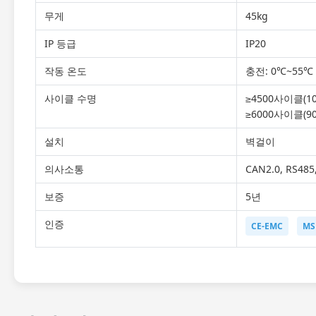
무게
45kg
IP 등급
IP20
작동 온도
충전: 0℃~55℃ 
사이클 수명
≥4500사이클(10
≥6000사이클(90
설치
벽걸이
의사소통
CAN2.0, RS4
보증
5년
인증
CE-EMC
MS