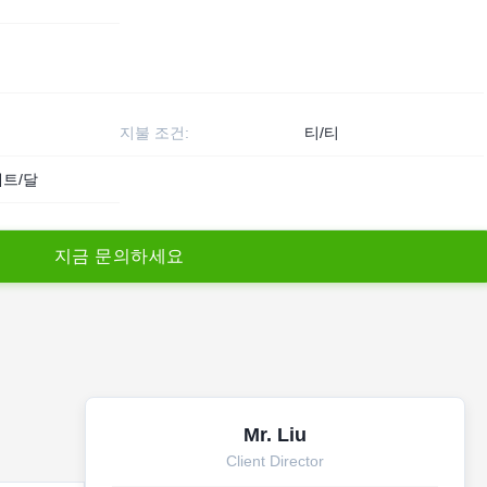
지불 조건:
티/티
세트/달
지
금
문
의
하
세
요
Mr. Liu
Client Director