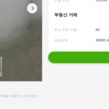
모델 번호:
512100
부동산 거래
최소 주문 수량:
50
공급능력:
10000 
주택용 태양전지 저장장치