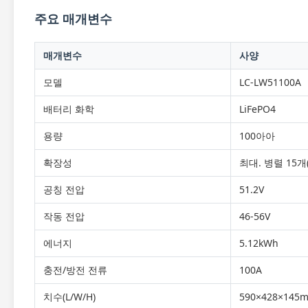
주요 매개변수
매개변수
사양
모델
LC-LW51100A
배터리 화학
LiFePO4
용량
100아아
확장성
최대. 병렬 15개(
공칭 전압
51.2V
작동 전압
46-56V
에너지
5.12kWh
충전/방전 전류
100A
치수(L/W/H)
590×428×145