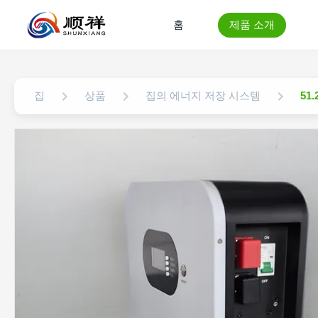
홈
제품 소개
집
상품
집의 에너지 저장 시스템
51