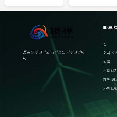
Features 15kWh Massive Capacity
System for 6 Parallel Machines
& 6500 Cycles - LiFePO4 battery
Pure Sine Wave Battery
(51.2V 280Ah) provides reliable
Specifications Name LiFePO4
24/7 home power with ultra-long
Battery Module Battery/Cell
lifespan (6500 cycles) Solar-
Classification Li-ion Battery
Ready with 6500W PV Input - Built-
Normal Voltage 51.2V Rated
빠른 
in 120A MPPT solar charger (max
Capacity 200Ah Watt-hour rati
6500W input, 60-500VDC) for
10240Wh Appearance
efficient green energy storage 9-in-
Approximate Silver Cuboid Ma
집
1 Smart BMS Protection -
92Kg Li Content N/A Internal ce
Comprehensive monitoring
combination mode 16S1P Limi
품질은 우선이고 서비스도 최우선입니
회사 소
including over-voltage, short
Charge Voltage 58.4V Dischar
다.
circuit, temperature, and
Cut-Off Voltage 40V Charge
상품
Current 60A Max.
문의하
개인 정
사이트