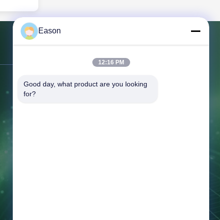
r Generator
gh Density
ct LiFePO4
Eason
elivers
7 home use
500-cycle
문의하기
pace-
12:16 PM
tra-slim
85mm)
주소:
3층, 빌딩 BC, 3번 샤이완 1번가,
Good day, what product are you looking 
UN-certified
nsuring
케이완 시, 탕시아 타운, 동구안 광둥
for?
(Net 85kg)
Tel:
86--18658046918
팩스:
86--18658046918
이메일:
eason@shunxiangenergy.com
근무 시간:
08:00-23:00
지금 문의하세요