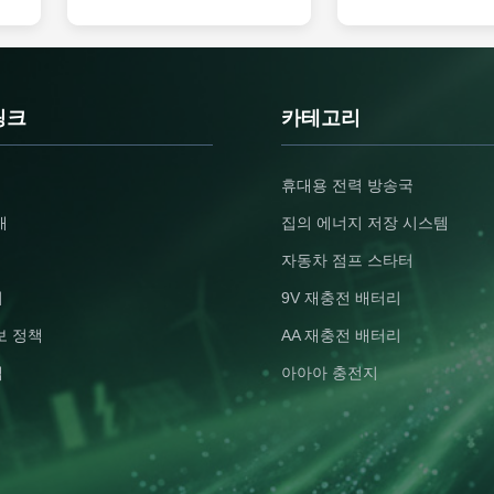
Communication Variety Floor-
BMS Multiple UPS Sola
Standing Product Specifications
Key Features 10kWh Hi
Name LiFePO4 Battery Module
+ 6500 Cycles - Compa
Battery/Cell Classification Li-ion
battery (51.2V 200Ah) d
Battery Normal Voltage 51.2V
reliable power for 24/
Rated Capacity: 300Ah Watt-hour
with industry-leading 6
링크
카테고리
ng
rating 15360Wh Appearance:
lifespan at 80% DoD S
Approximate Silver Cuboid Mass
Saving Wall Design - Ul
ss
126.18Kg Li Content: N/A Internal
180mm profile (796*4
휴대용 전력 방송국
ll
cell combination mode 16S1P
saves floor space with 
ted
Limited Charge Voltage 58.4V
cardboard packaging e
개
집의 에너지 저장 시스템
ge
Discharge Cut-Off Voltage: 40V
damage-free shipping 
Charge Current 60A Max.
Solar Hybrid + Grid
자동차 점프 스타터
기
9V 재충전 배터리
보 정책
AA 재충전 배터리
맵
아아아 충전지