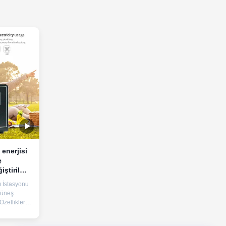
enerjisi
ç
iştirilmiş
ı İstasyonu
Güneş
zellikleri
aksimum
mi 220V