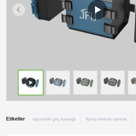
Etiketler
taşınabilir güç kaynağı
Kamp elektrik santrali