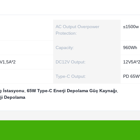
AC Output Overpower
≤1500w
Protection:
Capacity:
960Wh
V1,5A*2
DC12V Output:
12V5A*
Type-C Output:
PD 65W
ç İstasyonu
,
65W Type-C Enerji Depolama Güç Kaynağı
,
rji Depolama