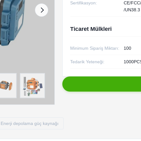
Sertifikasyon:
CE/FCC
/UN38.3
Ticaret Mülkleri
Minimum Sipariş Miktarı:
100
Tedarik Yeteneği:
1000PCS
Enerji depolama güç kaynağı