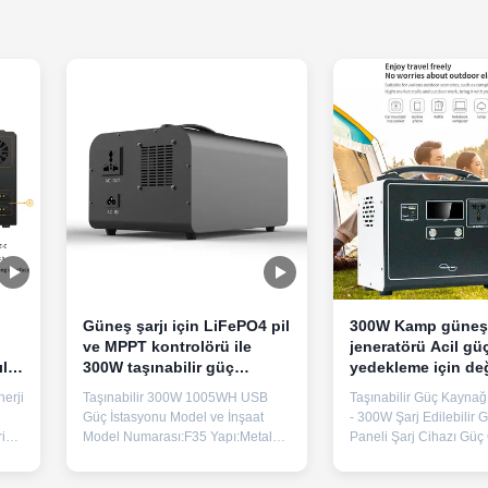
Güneş şarjı için LiFePO4 pil
300W Kamp güneş 
ve MPPT kontrolörü ile
jeneratörü Acil gü
llı
300W taşınabilir güç
yedekleme için değ
i
kaynağı
sinüs dalgası
erji
Taşınabilir 300W 1005WH USB
Taşınabilir Güç Kaynağ
Güç İstasyonu Model ve İnşaat
- 300W Şarj Edilebilir 
ik
Model Numarası:F35 Yapı:Metal
Paneli Şarj Cihazı Güç Ö
C
püskürtme Fiziksel Özellikler
Nominal Güç 300W, M
lir
Ağırlık:9,5 kilo Boyutlar:294 mm ×
Güç 600W Çıkış Gerili