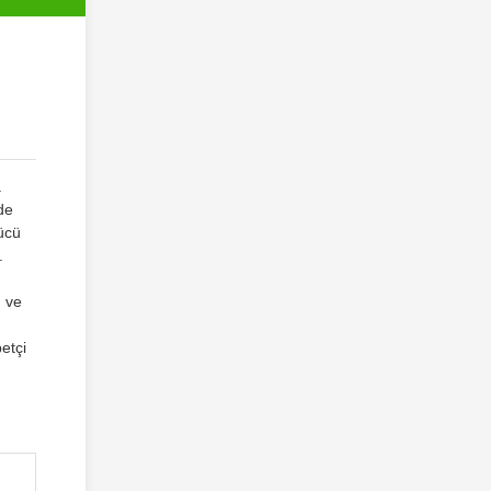
a
lde
gücü
.
ı ve
etçi