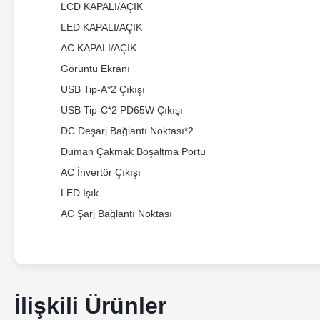
LCD KAPALI/AÇIK
LED KAPALI/AÇIK
AC KAPALI/AÇIK
Görüntü Ekranı
USB Tip-A*2 Çıkışı
USB Tip-C*2 PD65W Çıkışı
DC Deşarj Bağlantı Noktası*2
Duman Çakmak Boşaltma Portu
AC İnvertör Çıkışı
LED Işık
AC Şarj Bağlantı Noktası
İlişkili Ürünler