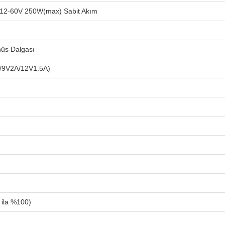
 12-60V 250W(max) Sabit Akım
üs Dalgası
/9V2A/12V1.5A)
 ila %100)