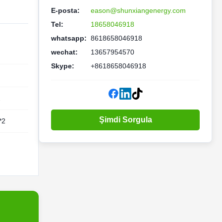
E-posta:
eason@shunxiangenergy.com
Tel:
18658046918
whatsapp:
8618658046918
wechat:
13657954570
Skype:
+8618658046918
2
Şimdi Sorgula
*2