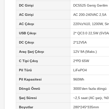
DC Girişi
DC5525 Geniş Gerilim
AC Girişi
AC 200-240VAC 2,5A
AC Çıkışı
220V±%10, 1200W, Sin
USB Çıkışı
2* QC3.0 22,5W (5V3A
DC Çıkışı
2*12V5A
Araç Şarj Çıkışı
12V 9A (Maks.)
C Tipi Çıkış
2*PD 65W
Pil Türü
LiFePO4
Pil Kapasitesi
960Wh
Döngü Ömrü
3000'den fazla döngü
Şarj Süresi
~2,5 saat (AC şarjı, %0
Boyutlar
280*245*335mm