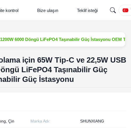
ite kontrol
Bize ulaşın
Teklif isteği
ı 1200W 6000 Döngü LiFePO4 Taşınabilir Güç İstasyonu OEM Taşı
polama için 65W Tip-C ve 22,5W USB
Döngü LiFePO4 Taşınabilir Güç
abilir Güç İstasyonu
ng, Çin
Marka Adı:
SHUNXIANG