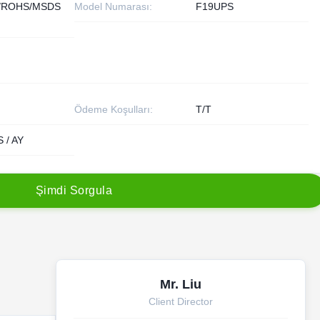
/ROHS/MSDS
Model Numarası:
F19UPS
Ödeme Koşulları:
T/T
 / AY
Ş
i
m
d
i
S
o
r
g
u
l
a
Mr. Liu
Client Director