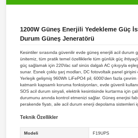
1200W Güneş Enerjili Yedekleme Güç İst
Durum Güneş Jeneratörü
Kesintiler sırasında güvenilir evde güneş enerjili acil duru
ünitemiz, tüm pratik temel özelliklerle tüm günlük güç ihtiyaçla
güç sağlamak için 220Vac saf sinüs dalgalı AC çıkışıyla eşleşt
sunar. Esnek çoklu şarj modları, DC fotovoltaik panel girişin
Yerleşik gelişmiş 960Wh LiFePO4 pil, 6000'den fazla çevrim ö
katmanlı kapsamlı koruma fonksiyonları, evde güvenli kullanım 
SOS acil durum sinyali, elektrik kesintisinde kurtarma için ç
durumunu anında kontrol etmenizi sağlar. Güneş enerjisi fab
perakende fiyatı, aile acil durum enerji depolama sistemleri
Teknik Özellikler
Modeli
F19UPS