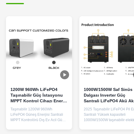
1200W 960Wh LiFePO4
1000W/1500W Saf Sinüs
Taşınabilir Güç İstasyonu
Dalgası Inverter Güç
MPPT Kontrol Cihazı Enerji
Santrali LiFePO4 Akü Akı
Depolama Güç Kaynağı
BMS ve Hızlı Şarjla Enerj
Taşınabilir 1200W 960Wh
2025 Taşınabilir LiFePO4 Pil En
Depolama
LiFePO4 Güneş Enerjisi Santrali
Santrali Yüksek kapasiteli
MPPT Kontrolörü Dış Ev Acil Güç
1000W/1500W taşınabilir elektr
Kaynağı Depolama için Metal
istasyonu, saf sinüs dalgası A
Kabuk Ürün Özellikleri Ürün Adı
çıkışı ile, 3 AC prizine ve güveni