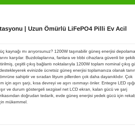
asyonu | Uzun Ömürlü LiFePO4 Pilli Ev Acil
m güç kaynağı mı arıyorsunuz? 1200W taşınabilir güneş enerjisi depolam
rını karşılar. Buzdolaplarına, fanlara ve tıbbi cihazlara güvenli bir şeki
irilmiş, çeşitli çıkış bağlantı noktalarıyla 1200W toplam nominal çıkış 
i destekleyerek evinizde ücretsiz güneş enerjisi toplamanıza olanak tanır
mrüne sahiptir ve sıradan lityum pillerden çok daha dayanıklıdır. Çok
için aşırı şarjı, kısa devreyi ve aşırı ısınmayı önler. Entegre LED ışığ
alışır ve durum göstergeli sezgisel net LCD ekran, kalan gücü ve şarj
rikasından doğrudan tedarik, evde güneş enerjisi yedek gücü için rekab
 için mükemmel.