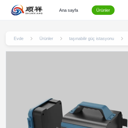
Ana sayfa
Ürünler
Evde
Ürünler
taşınabilir güç istasyonu