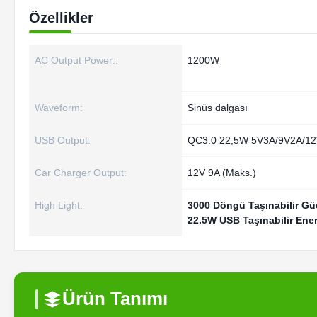
Özellikler
AC Output Power::
1200W
Waveform:
Sinüs dalgası
USB Output:
QC3.0 22,5W 5V3A/9V2A/12
Car Charger Output:
12V 9A (Maks.)
High Light:
3000 Döngü Taşınabilir Gü
22.5W USB Taşınabilir Ene
Ürün Tanımı