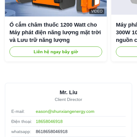
VIDEO
Ổ cắm châm thuốc 1200 Watt cho
Máy phá
Máy phát điện năng lượng mặt trời
300W 10
và Lưu trữ năng lượng
nguồn c
ngoài tr
Liên hệ ngay bây giờ
Mr. Liu
Client Director
E-mail:
eason@shunxiangenergy.com
Điện thoại:
18658046918
whatsapp:
8618658046918