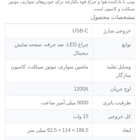
یونی با بادکننده هوا و چراغ قوه یکپارچه برای خودروهای سواری، موتور
سیکلت و کامیون است.
مشخصات محصول
خروجی شارژ
USB-C
توابع
چراغ LED، ضد جرقه، صفحه نمایش
دیجیتال
وسایل نقلیه
ماشین سواری، موتور سیکلت، کامیون
سازگار
اوج جریان
1200A
ظرفیت باتری
8000 میلی آمپر ساعت
کل خروجی
15 وات
ابعاد
186.5 × 114 × 62.5 میلی متر