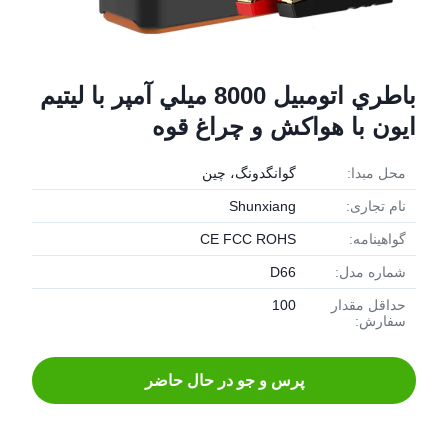
باطري اتومبيل 8000 ميلي آمپر با ليتيم
ايون با هواکش و چراغ قوه
محل مبدا:
گوانگدونگ، چین
نام تجاری:
Shunxiang
گواهینامه:
CE FCC ROHS
شماره مدل:
D66
حداقل مقدار
100
سفارش:
پرس و جو در حال حاضر