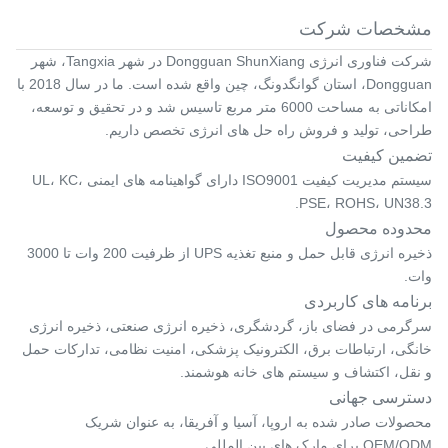
مشخصات شرکت
شرکت فناوری انرژی Dongguan ShunXiang در شهر Tangxia، شهر
Dongguan، استان گوانگدونگ، چین واقع شده است. ما در سال 2018 با
امکاناتی به مساحت 6000 متر مربع تاسیس شد و در تحقیق و توسعه،
طراحی، تولید و فروش راه حل های انرژی تخصص داریم.
تضمین کیفیت
سیستم مدیریت کیفیت ISO9001 دارای گواهینامه های ایمنی UL، KC،
PSE، ROHS، UN38.3.
محدوده محصول
ذخیره انرژی قابل حمل و منبع تغذیه UPS از ظرفیت 200 وات تا 3000
وات.
برنامه های کاربردی
سرگرمی در فضای باز، گردشگری، ذخیره انرژی صنعتی، ذخیره انرژی
خانگی، ارتباطات برق، الکترونیک پزشکی، امنیت نظامی، تدارکات حمل
و نقل، اکتشاف و سیستم های خانه هوشمند.
دسترسی جهانی
محصولات صادر شده به اروپا، آسیا و آفریقا، به عنوان شریک
OEM/ODM برای مارک های بین المللی.