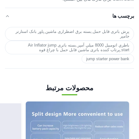
برچسب ها
پرش باتری قابل حمل,بسته برق اضطراری ماشین,پاور بانک استارتر
جامپر
باطري اتومبيل 8000 ميلي آمپر,بسته باتری Air Inflator jump
start,پرتاب کننده باتری ماشین قابل حمل با چراغ قوه
jump starter power bank
محصولات مرتبط