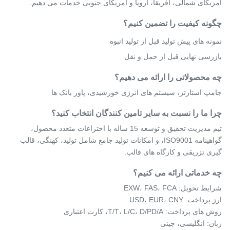
آمریکای شمالی، آفریقا، اروپا و آمریکای جنوبی خدمات می دهیم.
چگونه کیفیت را تضمین کنیم؟
نمونه های پیش تولید قبل از تولید انبوه
بازرسی نهایی قبل از حمل و نقل
چه محصولاتی را ارائه می دهیم؟
جامپ استارتر، سیستم های انرژی خورشیدی، پاور بانک ها
چرا ما را نسبت به سایر تامین کنندگان انتخاب کنید؟
تیم مدیریت تحقیق و توسعه 15 ساله با اختراعات متعدد محصول،
گواهینامه ISO9001، و امکانات تولید جامع شامل تولید، کهنگی، قالب
گیری تزریقی و کارگاه های قالب.
چه خدماتی ارائه می کنیم؟
شرایط تحویل: EXW، FAS، FCA
ارز پرداخت: USD، EUR، CNY
روش های پرداخت: T/T، L/C، D/PD/A، کارت اعتباری
زبان: انگلیسی، چینی