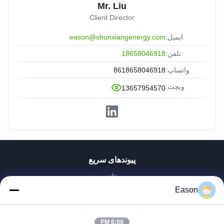
Mr. Liu
Client Director
ایمیل:
eason@shunxiangenergy.com
تلفن:
18658046918
واتساپ:
8618658046918
ویچت:
13657954570
پیوندهای سریع
خانه
محصولات
Eason
فیلم های
دربارهی ما
6:08 PM