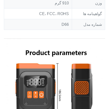
وزن
910 گرم
گواهینامه ها
CE، FCC، ROHS
شماره مدل
D66