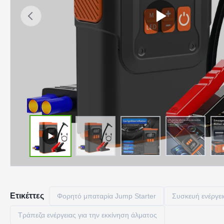
Ετικέττες
Φορητό μπαταρία Jump Starter
Συσκευή ενέργει
Τράπεζα ενέργειας για την εκκίνηση άλματος