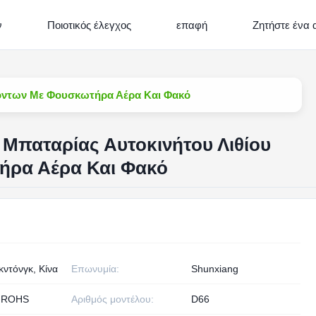
ν
Ποιοτικός έλεγχος
επαφή
Ζητήστε ένα
Ιόντων Με Φουσκωτήρα Αέρα Και Φακό
Μπαταρίας Αυτοκινήτου Λιθίου
ήρα Αέρα Και Φακό
ντόνγκ, Κίνα
Επωνυμία:
Shunxiang
 ROHS
Αριθμός μοντέλου:
D66