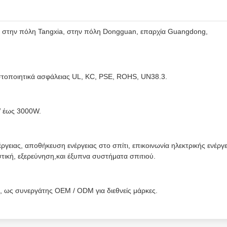
ι στην πόλη Tangxia, στην πόλη Dongguan, επαρχία Guangdong,
στοποιητικά ασφάλειας UL, KC, PSE, ROHS, UN38.3.
W έως 3000W.
γειας, αποθήκευση ενέργειας στο σπίτι, επικοινωνία ηλεκτρικής ενέργε
στική, εξερεύνηση,και έξυπνα συστήματα σπιτιού.
ή, ως συνεργάτης OEM / ODM για διεθνείς μάρκες.