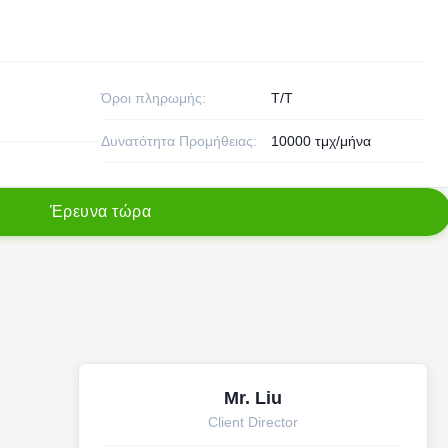
Όροι πληρωμής:
T/T
Δυνατότητα Προμήθειας:
10000 τμχ/μήνα
Έ
ρ
ε
υ
ν
α
τ
ώ
ρ
α
Mr. Liu
Client Director