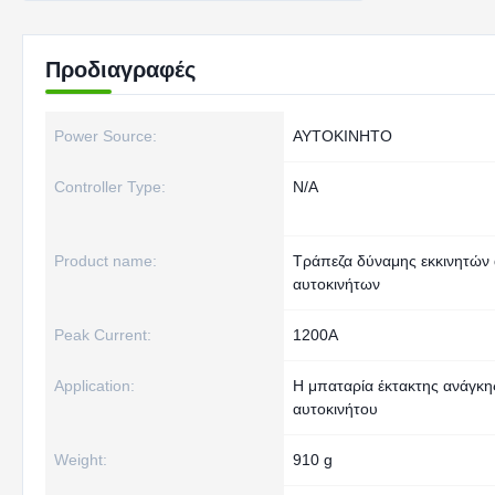
Προδιαγραφές
Power Source:
ΑΥΤΟΚΙΝΗΤΟ
Controller Type:
N/A
Product name:
Τράπεζα δύναμης εκκινητών
αυτοκινήτων
Peak Current:
1200A
Application:
Η μπαταρία έκτακτης ανάγκη
αυτοκινήτου
Weight:
910 g