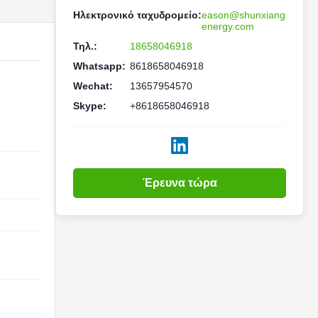
Ηλεκτρονικό ταχυδρομείο:
eason@shunxiang
energy.com
Τηλ.:
18658046918
Whatsapp:
8618658046918
Wechat:
13657954570
Skype:
+8618658046918
Έρευνα τώρα