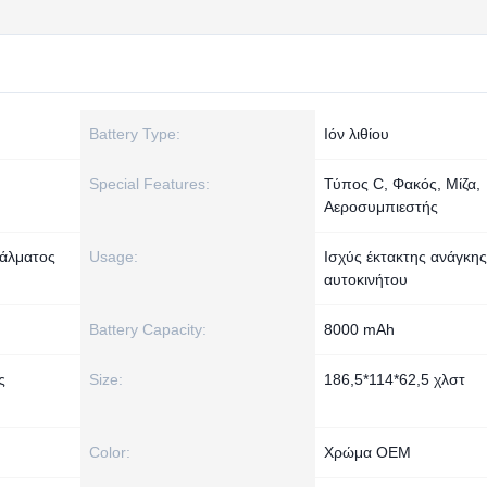
Battery Type:
Ιόν λιθίου
Special Features:
Τύπος C, Φακός, Μίζα,
Αεροσυμπιεστής
 άλματος
Usage:
Ισχύς έκτακτης ανάγκης
αυτοκινήτου
Battery Capacity:
8000 mAh
ς
Size:
186,5*114*62,5 χλστ
Color:
Χρώμα OEM