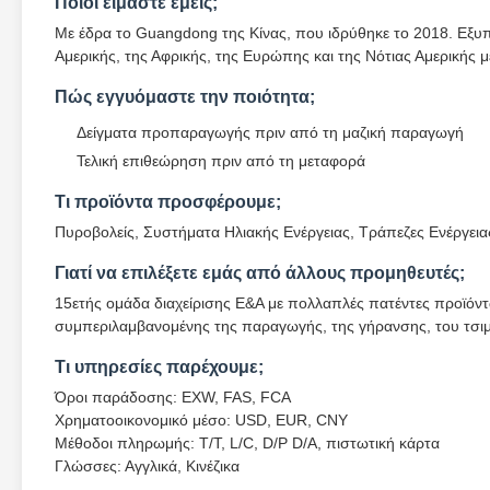
Ποιοι είμαστε εμείς;
Με έδρα το Guangdong της Κίνας, που ιδρύθηκε το 2018. Εξυπη
Αμερικής, της Αφρικής, της Ευρώπης και της Νότιας Αμερικής 
Πώς εγγυόμαστε την ποιότητα;
Δείγματα προπαραγωγής πριν από τη μαζική παραγωγή
Τελική επιθεώρηση πριν από τη μεταφορά
Τι προϊόντα προσφέρουμε;
Πυροβολείς, Συστήματα Ηλιακής Ενέργειας, Τράπεζες Ενέργεια
Γιατί να επιλέξετε εμάς από άλλους προμηθευτές;
15ετής ομάδα διαχείρισης Ε&Α με πολλαπλές πατέντες προϊόν
συμπεριλαμβανομένης της παραγωγής, της γήρανσης, του τσιμ
Τι υπηρεσίες παρέχουμε;
Όροι παράδοσης: EXW, FAS, FCA
Χρηματοοικονομικό μέσο: USD, EUR, CNY
Μέθοδοι πληρωμής: T/T, L/C, D/P D/A, πιστωτική κάρτα
Γλώσσες: Αγγλικά, Κινέζικα