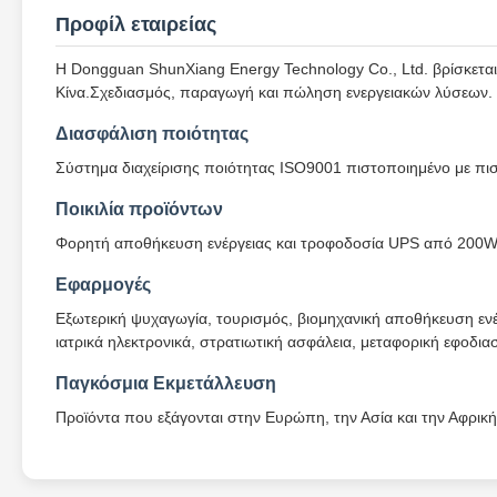
Προφίλ εταιρείας
Η Dongguan ShunXiang Energy Technology Co., Ltd. βρίσκετα
Κίνα.Σχεδιασμός, παραγωγή και πώληση ενεργειακών λύσεων.
Διασφάλιση ποιότητας
Σύστημα διαχείρισης ποιότητας ISO9001 πιστοποιημένο με πι
Ποικιλία προϊόντων
Φορητή αποθήκευση ενέργειας και τροφοδοσία UPS από 200
Εφαρμογές
Εξωτερική ψυχαγωγία, τουρισμός, βιομηχανική αποθήκευση ενέρ
ιατρικά ηλεκτρονικά, στρατιωτική ασφάλεια, μεταφορική εφοδια
Παγκόσμια Εκμετάλλευση
Προϊόντα που εξάγονται στην Ευρώπη, την Ασία και την Αφρικ