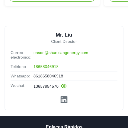
Mr. Liu
Client Director
Correo
eason@shunxiangenergy.com
electrónico:
Teléfono:
18658046918
Whatsapp:
8618658046918
Wechat:
13657954570
Enlaces Rápidos