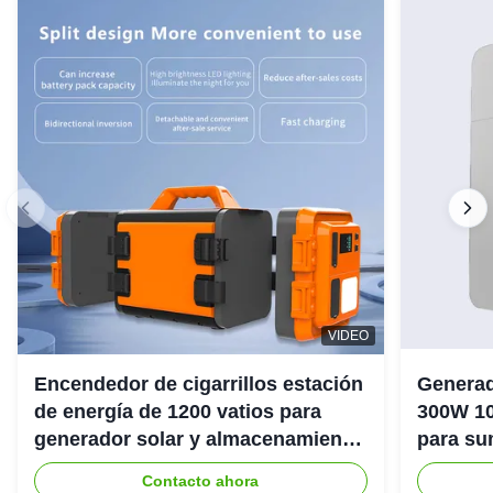
VIDEO
Encendedor de cigarrillos estación
Generad
de energía de 1200 vatios para
300W 10
generador solar y almacenamiento
para su
de energía
emergenc
Contacto ahora