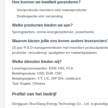
Hoe kunnen we kwaliteit garanderen?
Voorproductie-monsters vóór massaproductie
Eindinspectie vóór verzending
Welke producten bieden we aan?
Sprongstarters, zonne-energiesystemen, powerbanks
Waarom kiezen jullie ons boven andere leveranciers
15 jaar R & D-managementteam met meerdere productpatenten, I
productie, veroudering, spuitgieten en malwerkplaatsen.
Welke diensten bieden wij?
Leveringsvoorwaarden: EXW, FAS, FCA
Betalingsvaluta: USD, EUR, CNY
Betalingswijzen: T/T, L/C, D/P D/A, creditcard
Taal: Engels, Chinees
Profiel van het bedrijf
Dongguan ShunXiang Energy Technology Co., Ltd. is gevestig