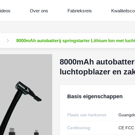
ideos
Over ons
Fabrieksreis
Kwaliteitsco
8000mAh autobatterij springstarter Lithium Ion met luc
8000mAh autobatteri
luchtopblazer en za
Basis eigenschappen
Plaats van herkomst:
Guangdo
Certificering:
CE FCC