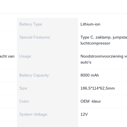
Battery Type:
Lithium-ion
Special Features:
Type C, zaklamp, jumpstar
luchtcompressor
acht van
Usage:
Noodstroomvoorziening v
auto's
Battery Capacity:
8000 mAh
Size:
186,5*114*62,5mm
Color:
OEM -kleur
System Voltage:
12V