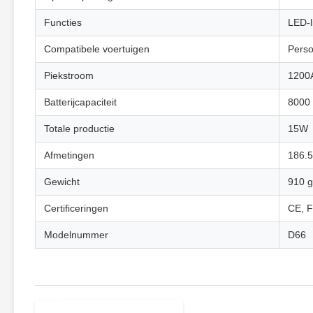
Functies
LED-l
Compatibele voertuigen
Perso
Piekstroom
1200
Batterijcapaciteit
8000
Totale productie
15W
Afmetingen
186.5
Gewicht
910 g
Certificeringen
CE, 
Modelnummer
D66