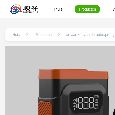
Thuis
Producten
V
Huis
Producten
de aanzet van de autosprong