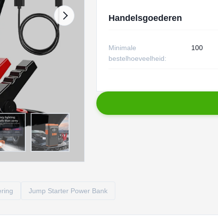
Handelsgoederen
Minimale
100
bestelhoeveelheid:
ring
Jump Starter Power Bank