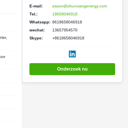
E-mail:
eason@shunxiangenergy.com
Tel.:
18658046918
Whatsapp:
8618658046918
wechat:
13657954570
ter,
Skype:
+8618658046918
oor
Onderzoek nu