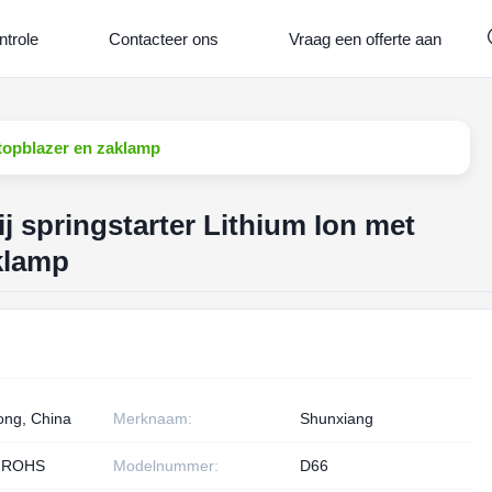
ntrole
Contacteer ons
Vraag een offerte aan
htopblazer en zaklamp
j springstarter Lithium Ion met
klamp
ng, China
Merknaam:
Shunxiang
 ROHS
Modelnummer:
D66