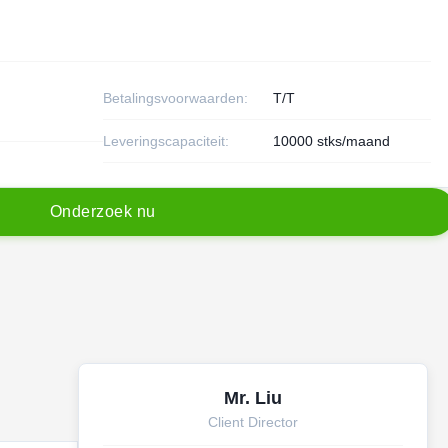
Betalingsvoorwaarden:
T/T
Leveringscapaciteit:
10000 stks/maand
O
n
d
e
r
z
o
e
k
n
u
Mr. Liu
Client Director