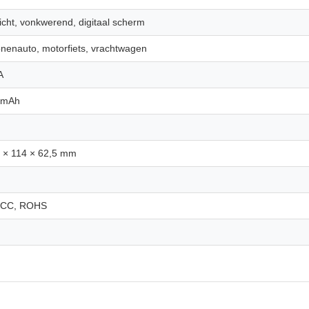
icht, vonkwerend, digitaal scherm
nenauto, motorfiets, vrachtwagen
A
 mAh
 × 114 × 62,5 mm
FCC, ROHS