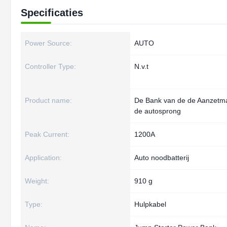
Specificaties
Power Source:
AUTO
Controller Type:
N.v.t
Product name:
De Bank van de de Aanzetm
de autosprong
Peak Current:
1200A
Application:
Auto noodbatterij
Weight:
910 g
Type:
Hulpkabel