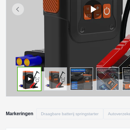
Markeringen
Draagbare batterij springstarter
Autoverzeke