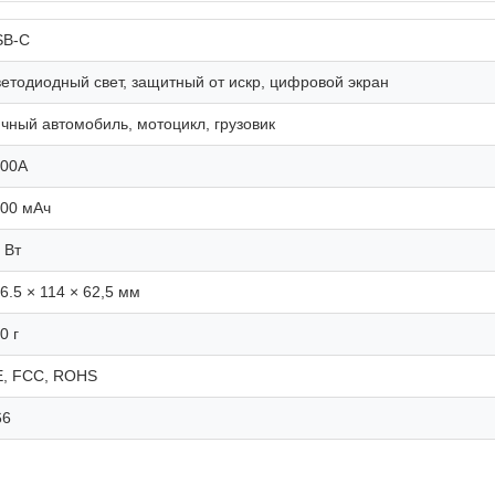
SB-C
етодиодный свет, защитный от искр, цифровой экран
чный автомобиль, мотоцикл, грузовик
200А
00 мАч
 Вт
6.5 × 114 × 62,5 мм
0 г
, FCC, ROHS
66