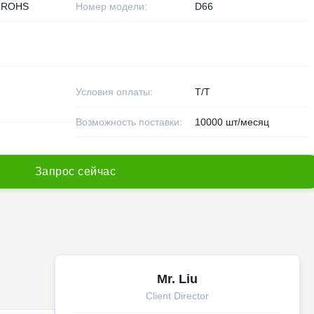
 ROHS
Номер модели:
D66
Условия оплаты:
Т/Т
Возможность поставки:
10000 шт/месяц
З
а
п
р
о
с
с
е
й
ч
а
с
Mr. Liu
Client Director