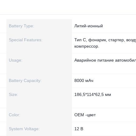
Battery Type:
Литий-ионный
Special Features:
Тип C, фонарик, стартер, воз
компрессор.
Usage:
Аварийное питание автомоби
Battery Capacity:
8000 мАч
Size:
186,5*114*62,5 мм
Color:
OEM -цвет
System Voltage:
12 В