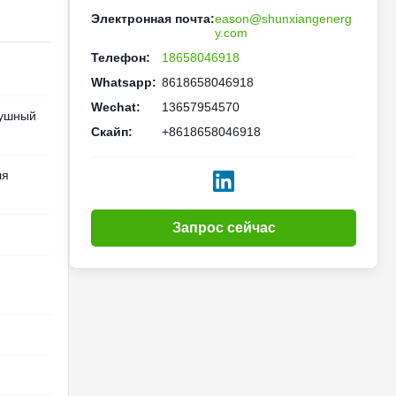
Электронная почта:
eason@shunxiangenerg
y.com
Телефон:
18658046918
Whatsapp:
8618658046918
Wechat:
13657954570
душный
Скайп:
+8618658046918
ля
Запрос сейчас