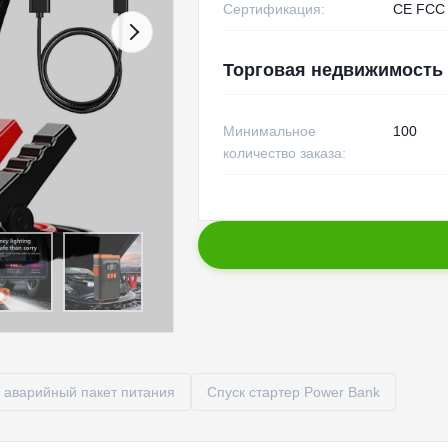
Сертификация:
CE FCC
Торговая недвижимость
Минимальное
100
количество заказа:
 аварийный пакет питания
Спуск стартер Power Bank