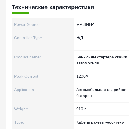
Технические характеристики
Power Source:
МАШИНА
Controller Type:
Н/Д
Product name:
Банк силы стартера скачки
автомобиля
Peak Current:
1200А
Application:
Автомобильная аварийная
батарея
Weight:
910 г
Type:
Кабель ракеты -носителя