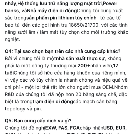
nhảy
,
Hệ thống lưu trữ năng lượng mặt trời
,
Power
banks
, và
Nhà máy điện di động
Chúng tôi cũng xuất
sắc trong
sản phẩm pin lithium tùy chỉnh
- từ các tế
bào túi đến các gói hình trụ 18650/21700, với các tính
năng sưởi ấm / làm mát tùy chọn cho môi trường khắc
nghiệt.
Q4: Tại sao chọn bạn trên các nhà cung cấp khác?
Bởi vì chúng tôi là một
nhà sản xuất thực sự
, không
phải là một công ty thương mại.
200+
nhân viên,
17
tuổi
Chúng tôi sở hữu cửa hàng khuôn của riêng mình,
vì vậy các vỏ tùy chỉnh là nhanh chóng và hiệu quả về
chi phí - một lợi thế rất lớn cho người mua OEM.Nhóm
R&D của chúng tôi đã nộp hơn 20 bằng sáng chế, đặc
biệt là trong
trạm điện di động
các mạch cân bằng
topology và pin.
Q5: Bạn cung cấp dịch vụ gì?
Chúng tôi đề nghị
EXW, FAS, FCA
chấp nhận
USD, EUR,