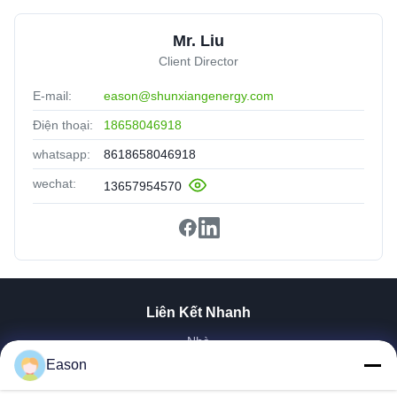
Mr. Liu
Client Director
E-mail:
eason@shunxiangenergy.com
Điện thoại:
18658046918
whatsapp:
8618658046918
wechat:
13657954570
Liên Kết Nhanh
Nhà
Sản Phẩm
Eason
Video