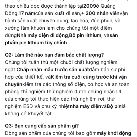
theo chiều dọc được thành lập tại
2009
ở Quảng
Đông.
17 năm
của sản xuất di sản,
+ 200 nhân viên
vận
hành sản xuất chuyên dụng, lão hóa, đúc phun, và
xưởng làm khuôn làm cho chúng tôi một điểm
dừng
Nhà máy điện di động
,
Bộ pin lithium
, và
sản
phẩm pin lithium tùy chỉnh
.
Q2: Làm thế nào bạn đảm bảo chất lượng?
Chúng tôi tuân thủ một chuỗi chất lượng nghiêm
ngặt:
Chấp nhận mẫu trước sản xuất
đảm bảo sự phù
hợp của thiết kế, và
Kiểm tra cuối cùng trước khi vận
chuyển
kiểm tra các thông số điện, cơ học và an toàn.
phòng thí nghiệm thử nghiệm được chứng nhận UL
của chúng tôi thực hiện các thử nghiệm rơi, thử
nghiệm ESD và chu kỳ nhiệt
nhà máy điện
và
Bộ pin
lá
không có khuyết tật.
Q3: Bạn cung cấp sản phẩm gì?
Dòng sản phẩm của chúng tôi bao gồm
máy khởi động