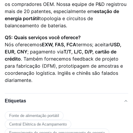
os compradores OEM. Nossa equipe de P&D registrou
mais de 20 patentes, especialmente em
estação de
energia portátil
topologia e circuitos de
balanceamento de baterias.
Q5: Quais serviços você oferece?
Nós oferecemos
EXW, FAS, FCA
termos; aceitar
USD,
EUR, CNY
; pagamento via
T/T, L/C, D/P, cartão de
crédito
. Também fornecemos feedback de projeto
para fabricação (DFM), prototipagem de amostras e
coordenação logística. Inglês e chinês são falados
diariamente.
Etiquetas
Fonte de alimentação portátil
Central Elétrica de Acampamento
Fornecimento de energia de armazenamento de energia