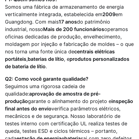
Somos uma fábrica de armazenamento de energia
verticalmente integrada, estabelecida em
2009
em
Guangdong. Com mais
17 anos
do patrimônio
industrial, nosso
Mais de 200 funcionários
operamos
oficinas dedicadas de produção, envelhecimento,
moldagem por injeção e fabricação de moldes – o que
nos torna uma fonte única de
centrais elétricas
portáteis
,
baterias de lítio
, e
produtos personalizados
de bateria de lítio
.
Q2: Como você garante qualidade?
Seguimos uma rigorosa cadeia de
qualidade:
aprovação de amostra de pré-
produção
garante o alinhamento do projeto e
inspeção
final antes do envio
verifica parâmetros elétricos,
mecânicos e de segurança. Nosso laboratório de
testes interno com certificação UL realiza testes de
queda, testes ESD e ciclos térmicos – portanto,
cada
estação de energia
e
bateria
sai com zero defeitos.