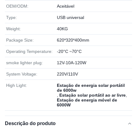
OEM/ODM:
Aceitável
Type:
USB universal
Weight:
40KG
Package Size:
620*320*400mm
Operating Temperature:
-20°C ~70°C
smoke lighter plug:
12V-10A-120W
System Voltage:
220V/110V
High Light:
Estação de energia solar portátil
de 6000w
,
Estação solar portátil ao ar livre
,
Estação de energia móvel de
6000W
Descrição do produto