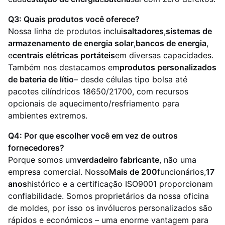
Q3: Quais produtos você oferece?
Nossa linha de produtos inclui
saltadores
,
sistemas de
armazenamento de energia solar
,
bancos de energia
,
e
centrais elétricas portáteis
em diversas capacidades.
Também nos destacamos em
produtos personalizados
de bateria de lítio
– desde células tipo bolsa até
pacotes cilíndricos 18650/21700, com recursos
opcionais de aquecimento/resfriamento para
ambientes extremos.
Q4: Por que escolher você em vez de outros
fornecedores?
Porque somos um
verdadeiro fabricante
, não uma
empresa comercial. Nosso
Mais de 200
funcionários,
17
anos
histórico e a certificação ISO9001 proporcionam
confiabilidade. Somos proprietários da nossa oficina
de moldes, por isso os invólucros personalizados são
rápidos e económicos – uma enorme vantagem para