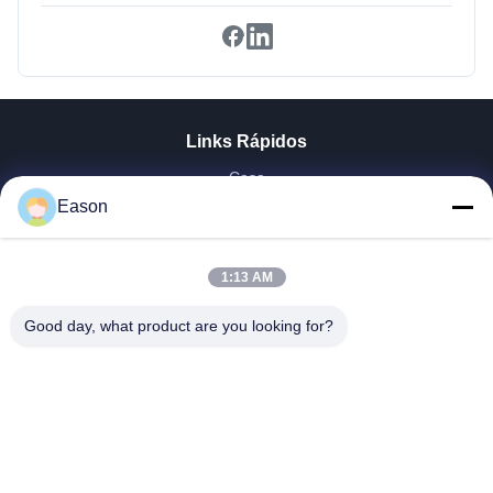
Links Rápidos
Casa
Produtos
Eason
Vídeos
Quem Somos
1:13 AM
Fábrica
Controle De Qualidade
Good day, what product are you looking for?
Fale Conosco
Pedir Um Orçamento
Notícias
Dongguan ShunXiang Energy Technology Co.,Ltd