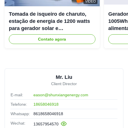
VIDEO
Tomada de isqueiro de charuto,
Gerador
estação de energia de 1200 watts
1005Wh 
para gerador solar e
aliment
armazenamento de energia
livre
Contato agora
Mr. Liu
Client Director
E-mail:
eason@shunxiangenergy.com
Telefone:
18658046918
Whatsapp:
8618658046918
Wechat:
13657954570