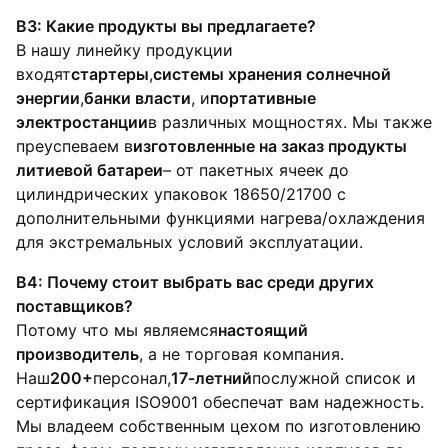
В3: Какие продукты вы предлагаете?
В нашу линейку продукции
входят
стартеры
,
системы хранения солнечной
энергии
,
банки власти
, и
портативные
электростанции
в различных мощностях. Мы также
преуспеваем в
изготовленные на заказ продукты
литиевой батареи
– от пакетных ячеек до
цилиндрических упаковок 18650/21700 с
дополнительными функциями нагрева/охлаждения
для экстремальных условий эксплуатации.
В4: Почему стоит выбрать вас среди других
поставщиков?
Потому что мы являемся
настоящий
производитель
, а не торговая компания.
Наш
200+
персонал,
17‑летний
послужной список и
сертификация ISO9001 обеспечат вам надежность.
Мы владеем собственным цехом по изготовлению