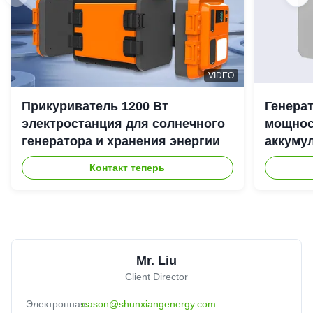
VIDEO
Прикуриватель 1200 Вт
Генера
электростанция для солнечного
мощност
генератора и хранения энергии
аккуму
наружн
Контакт теперь
Mr. Liu
Client Director
Электронная
eason@shunxiangenergy.com