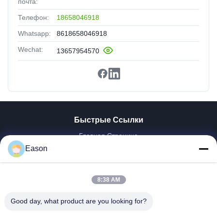
почта:
Телефон:
18658046918
Whatsapp:
8618658046918
Wechat:
13657954570
Быстрые Ссылки
Главная Страница
Продукция
Eason
Ролики
О Компании
8:38 AM
Наша Фабрика
Контроль Качества
Good day, what product are you looking for?
Контактные Данные