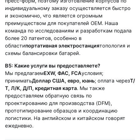
пресс-форм, поэтому изготовление корпусов по
индивидуальному заказу осуществляется быстро
и экономично, что является огромным
преимуществом для покупателей OEM. Наша
команда по исследованиям и разработкам подала
более 20 патентов, особенно в
области
портативная электростанция
топология и
схемы балансировки батарей.
В5: Какие услуги вы предоставляете?
Мы предлагаем
EXW, ФАС, FCA
условия;
принимать
Доллар США, евро, юань
; оплата через
Т/
Т, Л/К, Д/П, кредитная карта
. Мы также
предоставляем обратную связь по
проектированию для производства (DFM),
прототипирование образцов и координацию
логистики. На английском и китайском говорят
ежедневно.