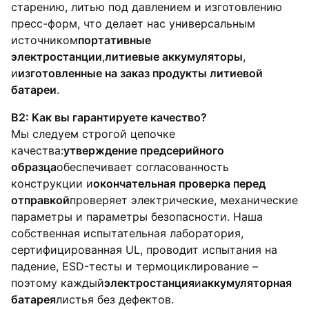
старению, литью под давлением и изготовлению
пресс-форм, что делает нас универсальным
источником
портативные
электростанции
,
литиевые аккумуляторы
,
и
изготовленные на заказ продукты литиевой
батареи
.
В2: Как вы гарантируете качество?
Мы следуем строгой цепочке
качества:
утверждение предсерийного
образца
обеспечивает согласованность
конструкции и
окончательная проверка перед
отправкой
проверяет электрические, механические
параметры и параметры безопасности. Наша
собственная испытательная лаборатория,
сертифицированная UL, проводит испытания на
падение, ESD-тесты и термоциклирование –
поэтому каждый
электростанция
и
аккумуляторная
батарея
листья без дефектов.