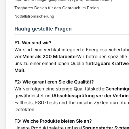
Tragbares Design für den Gebrauch im Freien
Notfallstromsicherung
Häufig gestellte Fragen
F1: Wer sind wir?
Wir sind eine vertikal integrierte Energiespeicherfabr
von
Mehr als 200 Mitarbeiter
Wir betreiben spezielle
uns zu einer einheitlichen Quelle für
tragbare Kraftwe
Maß
.
F2: Wie garantieren Sie die Qualität?
Wir verfolgen eine strenge Qualitätskette:
Genehmigu
gewährleistet und
Abschlussprüfung vor der Verbri
Falltests, ESD-Tests und thermische Zyklen durchfüh
Defekten.
F3: Welche Produkte bieten Sie an?
Unsere Produktpalette umfasst
Sprungstarter
,
System