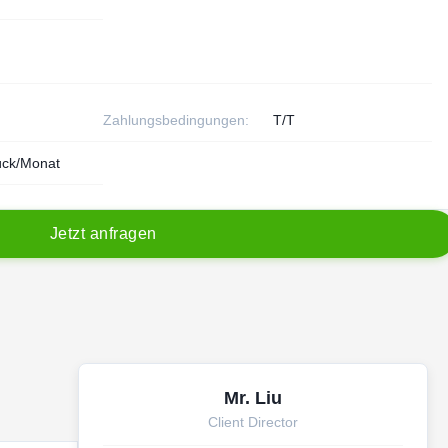
Zahlungsbedingungen:
T/T
ück/Monat
J
e
t
z
t
a
n
f
r
a
g
e
n
Mr. Liu
Client Director