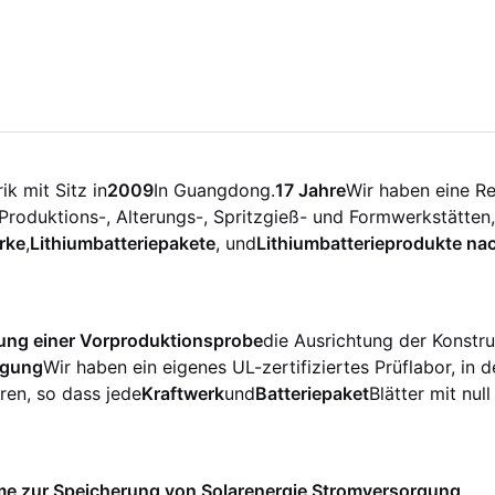
ik mit Sitz in
2009
In Guangdong.
17 Jahre
Wir haben eine Re
 Produktions-, Alterungs-, Spritzgieß- und Formwerkstätten
rke
,
Lithiumbatteriepakete
, und
Lithiumbatterieprodukte na
ng einer Vorproduktionsprobe
die Ausrichtung der Konstru
ngung
Wir haben ein eigenes UL-zertifiziertes Prüflabor, in 
ren, so dass jede
Kraftwerk
und
Batteriepaket
Blätter mit null
e zur Speicherung von Solarenergie
,
Stromversorgung
,