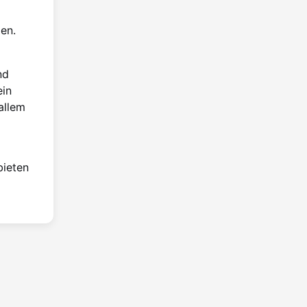
en.
nd
ein
allem
bieten