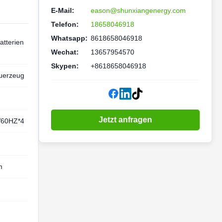
E-Mail:
eason@shunxiangenergy.com
Telefon:
18658046918
Whatsapp:
8618658046918
atterien
Wechat:
13657954570
Skypen:
+8618658046918
uerzeug
Jetzt anfragen
V60HZ*4
m