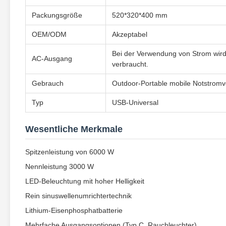
Packungsgröße
520*320*400 mm
OEM/ODM
Akzeptabel
Bei der Verwendung von Strom wird
AC-Ausgang
verbraucht.
Gebrauch
Outdoor-Portable mobile Notstrom
Typ
USB-Universal
Wesentliche Merkmale
Spitzenleistung von 6000 W
Nennleistung 3000 W
LED-Beleuchtung mit hoher Helligkeit
Rein sinuswellenumrichtertechnik
Lithium-Eisenphosphatbatterie
Mehrfache Ausgangsoptionen (Typ C, Rauchleuchter)