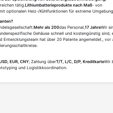
reichen tätig.
Lithiumbatterieprodukte nach Maß
- von
mit optionalen Heiz-/Kühlfunktionen für extreme Umgebung
ranten?
ndelsgesellschaft.
Mehr als 200
das Personal,
17 Jahre
Wir si
undenspezifische Gehäuse schnell und kostengünstig sind, 
d Entwicklungsteam hat über 20 Patente angemeldet., vor 
ierungsschaltkreise.
USD, EUR, CNY
; Zahlung über
T/T, L/C, D/P, Kreditkarte
Wir 
totyping und Logistikkoordination.