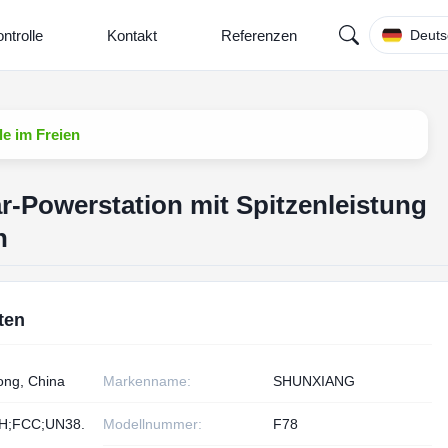
ntrolle
Kontakt
Referenzen
Deuts
le im Freien
r-Powerstation mit Spitzenleistung
n
ten
ng, China
Markenname:
SHUNXIANG
H;FCC;UN38.
Modellnummer:
F78