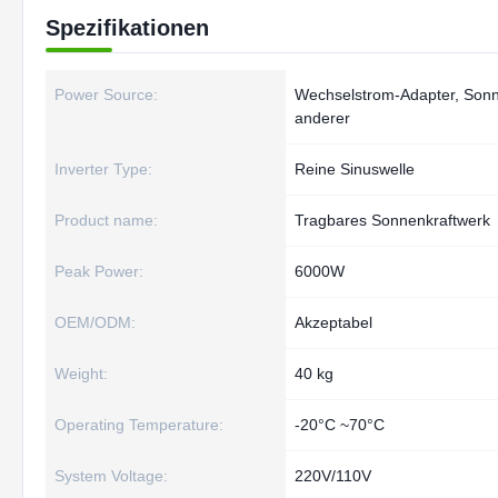
Spezifikationen
Power Source:
Wechselstrom-Adapter, Sonne
anderer
Inverter Type:
Reine Sinuswelle
Product name:
Tragbares Sonnenkraftwerk
Peak Power:
6000W
OEM/ODM:
Akzeptabel
Weight:
40 kg
Operating Temperature:
-20°C ~70°C
System Voltage:
220V/110V