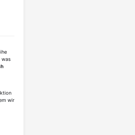
ihe
, was
ch
ktion
dem wir