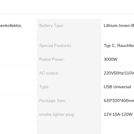
nkollektor,
Battery Type:
Lithium-Ionen-B
Special Features:
Typ C, Rauchfe
Rated Power:
3000W
AC output:
220V50Hz/110
Type:
USB Universal
Package Size:
620*320*400m
smoke lighter plug:
12V-10A-120W