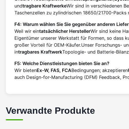
und
tragbare Kraftwerke
Wir sind in verschiedenen Be
Taschenzellen zu zylindrischen 18650/21700-Packs 
F4: Warum wählen Sie Sie gegenüber anderen Liefe
Weil wir ein
tatsächlicher Hersteller
Wir sind keine Ha
Eigentümer unserer Werkstatt für Formen, so dass k
großer Vorteil für OEM-Käufer.Unser Forschungs- un
in
tragbares Kraftwerk
Topologie- und Batterie-Bilanz
F5: Welche Dienstleistungen bieten Sie an?
Wir bieten
Ex-W, FAS, FCA
Bedingungen; akzeptieren
auch Design-for-Manufacturing (DFM) Feedback, Pro
Verwandte Produkte