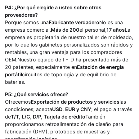
P4: ¿Por qué elegirle a usted sobre otros
proveedores?
Porque somos una
Fabricante verdadero
No es una
empresa comercial.
Más de 200
el personal,
17 años
La
empresa es propietaria de nuestro taller de moldeado,
por lo que los gabinetes personalizados son rápidos y
rentables, una gran ventaja para los compradores
OEM.Nuestro equipo de I + D ha presentado más de
20 patentes, especialmente en
Estación de energía
portátil
circuitos de topología y de equilibrio de
baterías.
P5: ¿Qué servicios ofrece?
Ofrecemos
Exportación de productos y servicios
las
condiciones; acepta
USD, EUR y CNY
; el pago a través
de
T/T, L/C, D/P, Tarjeta de crédito
También
proporcionamos retroalimentación de diseño para
fabricación (DFM), prototipos de muestras y