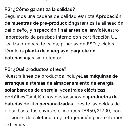
P2: ¿Cómo garantiza la calidad?
Seguimos una cadena de calidad estricta:
Aprobación
de muestras de pre-producción
garantiza la alineación
del diseño, y
inspección final antes del envío
Nuestro
laboratorio de pruebas interno con certificación UL
realiza pruebas de caída, pruebas de ESD y ciclos
térmicos
planta de energía
y
el paquete de
baterías
hojas sin defectos.
P3: ¿Qué productos ofrece?
Nuestra línea de productos incluye
Las máquinas de
arranque
,
sistemas de almacenamiento de energía
solar
,
bancos de energía
, y
centrales eléctricas
portátiles
También nos destacamos en
productos de
baterías de litio personalizadas
- desde las celdas de
bolsa hasta los envases cilíndricos 18650/21700, con
opciones de calefacción y refrigeración para entornos
extremos.