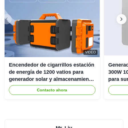
VIDEO
Encendedor de cigarrillos estación
Generad
de energía de 1200 vatios para
300W 10
generador solar y almacenamiento
para su
de energía
emergenc
Contacto ahora
Mr. Liu