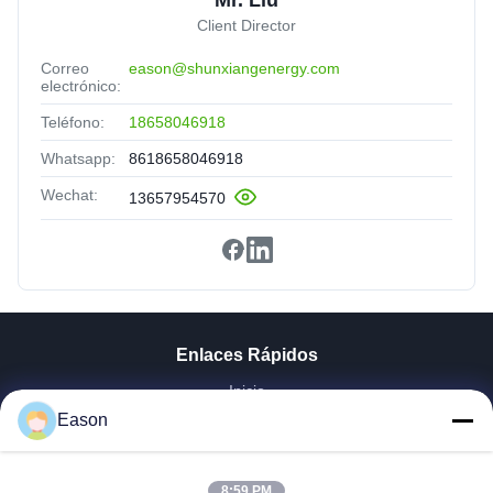
Client Director
Correo
eason@shunxiangenergy.com
electrónico:
Teléfono:
18658046918
Whatsapp:
8618658046918
Wechat:
13657954570
Enlaces Rápidos
Inicio
Productos
Eason
Videos
Sobre Nosotros
8:59 PM