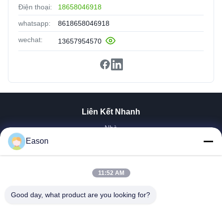
Điện thoại:
18658046918
whatsapp:
8618658046918
wechat:
13657954570
Liên Kết Nhanh
Nhà
Sản Phẩm
Eason
Video
Về Chúng Tôi
11:52 AM
Tham Quan Nhà Máy
Kiểm Soát Chất Lượng
Good day, what product are you looking for?
Liên Hệ Chúng Tôi
Yêu Cầu Báo Giá