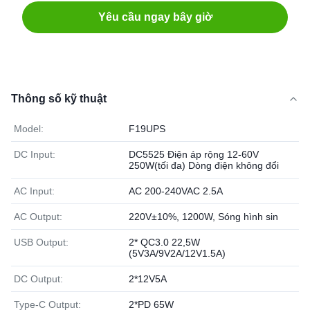
Yêu cầu ngay bây giờ
Thông số kỹ thuật
Model:
F19UPS
DC Input:
DC5525 Điện áp rộng 12-60V
250W(tối đa) Dòng điện không đổi
AC Input:
AC 200-240VAC 2.5A
AC Output:
220V±10%, 1200W, Sóng hình sin
USB Output:
2* QC3.0 22,5W
(5V3A/9V2A/12V1.5A)
DC Output:
2*12V5A
Type-C Output:
2*PD 65W