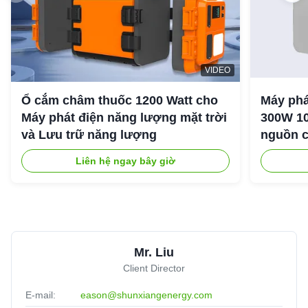
VIDEO
Ổ cắm châm thuốc 1200 Watt cho
Máy phá
Máy phát điện năng lượng mặt trời
300W 10
và Lưu trữ năng lượng
nguồn c
ngoài tr
Liên hệ ngay bây giờ
Mr. Liu
Client Director
E-mail:
eason@shunxiangenergy.com