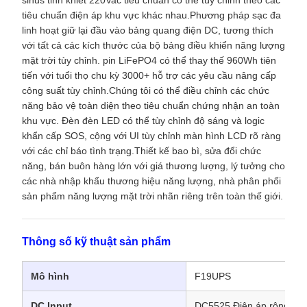
sinus tinh khiết 220Vac tiêu chuẩn có thể tùy chỉnh theo các
tiêu chuẩn điện áp khu vực khác nhau.Phương pháp sạc đa
linh hoạt giữ lại đầu vào bảng quang điện DC, tương thích
với tất cả các kích thước của bộ bảng điều khiển năng lượng
mặt trời tùy chỉnh. pin LiFePO4 có thể thay thế 960Wh tiên
tiến với tuổi thọ chu kỳ 3000+ hỗ trợ các yêu cầu nâng cấp
công suất tùy chỉnh.Chúng tôi có thể điều chỉnh các chức
năng bảo vệ toàn diện theo tiêu chuẩn chứng nhận an toàn
khu vực. Đèn đèn LED có thể tùy chỉnh độ sáng và logic
khẩn cấp SOS, cộng với UI tùy chỉnh màn hình LCD rõ ràng
với các chỉ báo tình trạng.Thiết kế bao bì, sửa đổi chức
năng, bán buôn hàng lớn với giá thương lượng, lý tưởng cho
các nhà nhập khẩu thương hiệu năng lượng, nhà phân phối
sản phẩm năng lượng mặt trời nhãn riêng trên toàn thế giới.
Thông số kỹ thuật sản phẩm
Mô hình
F19UPS
DC Input
DC5525 Điện áp rộng 12-