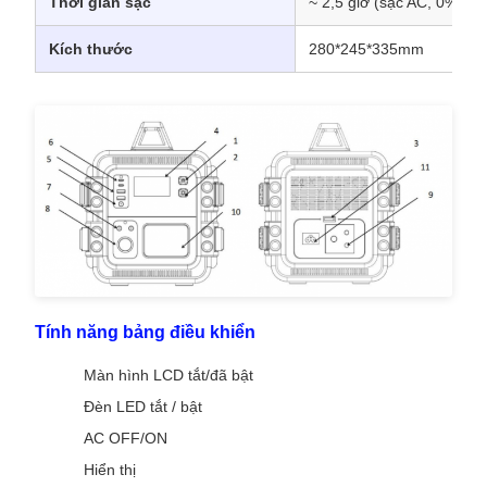
Thời gian sạc
~ 2,5 giờ (sạc AC, 0% đế
Kích thước
280*245*335mm
Tính năng bảng điều khiển
Màn hình LCD tắt/đã bật
Đèn LED tắt / bật
AC OFF/ON
Hiển thị