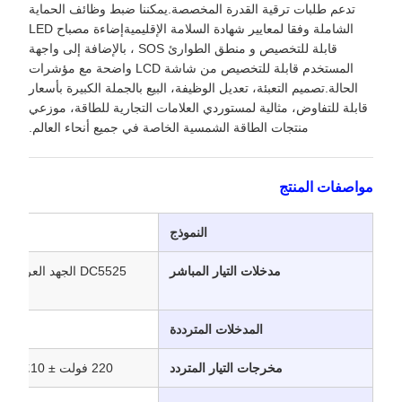
تدعم طلبات ترقية القدرة المخصصة.يمكننا ضبط وظائف الحماية
الشاملة وفقا لمعايير شهادة السلامة الإقليميةإضاءة مصباح LED
قابلة للتخصيص و منطق الطوارئ SOS ، بالإضافة إلى واجهة
المستخدم قابلة للتخصيص من شاشة LCD واضحة مع مؤشرات
الحالة.تصميم التعبئة، تعديل الوظيفة، البيع بالجملة الكبيرة بأسعار
قابلة للتفاوض، مثالية لمستوردي العلامات التجارية للطاقة، موزعي
منتجات الطاقة الشمسية الخاصة في جميع أنحاء العالم.
مواصفات المنتج
النموذج
مدخلات التيار المباشر
المدخلات المترددة
التيار 
مخرجات التيار المتردد
220 فولت ± 10٪، 1200 واط، موجة الجانب السيني