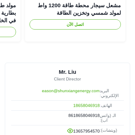
مشعل سيجار محطة طاقة 1200 واط
لمولد شمسي وتخزين الطاقة
في الخا
اتصل الآن
Mr. Liu
Client Director
البريد
eason@shunxiangenergy.com
الإلكتروني:
الهاتف:
18658046918
الـ (واتس
8618658046918
اب):
(ويتشات):
13657954570