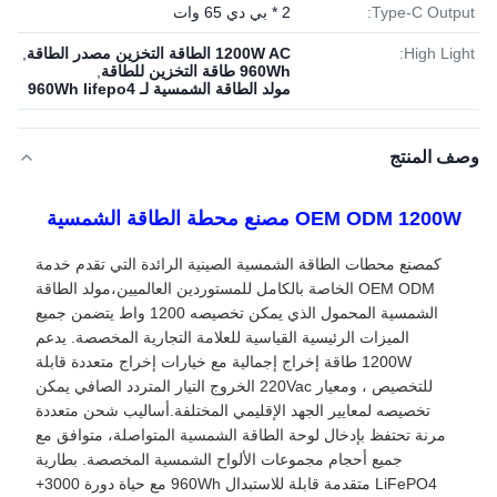
Type-C Output:
2 * بي دي 65 وات
High Light:
1200W AC الطاقة التخزين مصدر الطاقة
,
960Wh طاقة التخزين للطاقة
,
مولد الطاقة الشمسية لـ 960Wh lifepo4
وصف المنتج
OEM ODM 1200W مصنع محطة الطاقة الشمسية
كمصنع محطات الطاقة الشمسية الصينية الرائدة التي تقدم خدمة
OEM ODM الخاصة بالكامل للمستوردين العالميين،مولد الطاقة
الشمسية المحمول الذي يمكن تخصيصه 1200 واط يتضمن جميع
الميزات الرئيسية القياسية للعلامة التجارية المخصصة. يدعم
1200W طاقة إخراج إجمالية مع خيارات إخراج متعددة قابلة
للتخصيص ، ومعيار 220Vac الخروج التيار المتردد الصافي يمكن
تخصيصه لمعايير الجهد الإقليمي المختلفة.أساليب شحن متعددة
مرنة تحتفظ بإدخال لوحة الطاقة الشمسية المتواصلة، متوافق مع
جميع أحجام مجموعات الألواح الشمسية المخصصة. بطارية
LiFePO4 متقدمة قابلة للاستبدال 960Wh مع حياة دورة 3000+