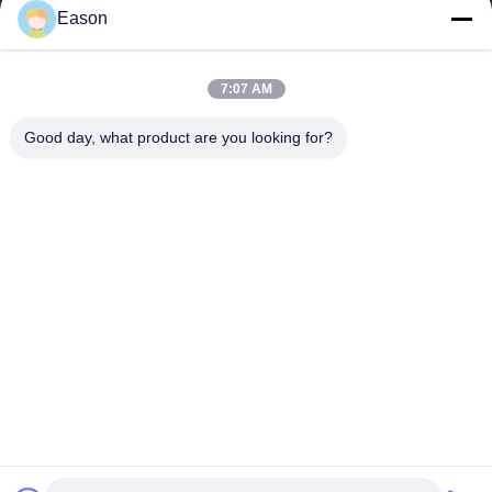
Eason
เกี่ยวกับเรา
ทัวร์โรงงาน
7:07 AM
ควบคุมคุณภาพ
ติดต่อเรา
Good day, what product are you looking for?
ขออ้าง
ข่าว
Dongguan ShunXiang Energy Technology Co.,Ltd
86--18658046918
eason@shunxiangenergy.com
ตามเรามา
© 2026 Dongguan ShunXiang Energy Technology Co.,Ltd. All Rights