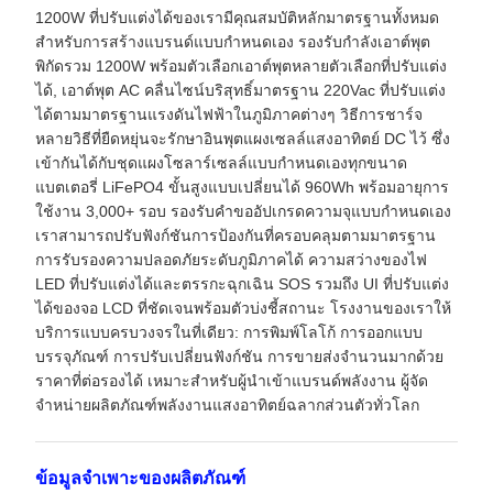
1200W ที่ปรับแต่งได้ของเรามีคุณสมบัติหลักมาตรฐานทั้งหมด
สำหรับการสร้างแบรนด์แบบกำหนดเอง รองรับกำลังเอาต์พุต
พิกัดรวม 1200W พร้อมตัวเลือกเอาต์พุตหลายตัวเลือกที่ปรับแต่ง
ได้, เอาต์พุต AC คลื่นไซน์บริสุทธิ์มาตรฐาน 220Vac ที่ปรับแต่ง
ได้ตามมาตรฐานแรงดันไฟฟ้าในภูมิภาคต่างๆ วิธีการชาร์จ
หลายวิธีที่ยืดหยุ่นจะรักษาอินพุตแผงเซลล์แสงอาทิตย์ DC ไว้ ซึ่ง
เข้ากันได้กับชุดแผงโซลาร์เซลล์แบบกำหนดเองทุกขนาด
แบตเตอรี่ LiFePO4 ขั้นสูงแบบเปลี่ยนได้ 960Wh พร้อมอายุการ
ใช้งาน 3,000+ รอบ รองรับคำขออัปเกรดความจุแบบกำหนดเอง
เราสามารถปรับฟังก์ชันการป้องกันที่ครอบคลุมตามมาตรฐาน
การรับรองความปลอดภัยระดับภูมิภาคได้ ความสว่างของไฟ
LED ที่ปรับแต่งได้และตรรกะฉุกเฉิน SOS รวมถึง UI ที่ปรับแต่ง
ได้ของจอ LCD ที่ชัดเจนพร้อมตัวบ่งชี้สถานะ โรงงานของเราให้
บริการแบบครบวงจรในที่เดียว: การพิมพ์โลโก้ การออกแบบ
บรรจุภัณฑ์ การปรับเปลี่ยนฟังก์ชัน การขายส่งจำนวนมากด้วย
ราคาที่ต่อรองได้ เหมาะสำหรับผู้นำเข้าแบรนด์พลังงาน ผู้จัด
จำหน่ายผลิตภัณฑ์พลังงานแสงอาทิตย์ฉลากส่วนตัวทั่วโลก
ข้อมูลจำเพาะของผลิตภัณฑ์