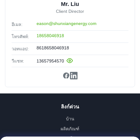
Mr. Liu
Client Director
eason@shunxiangenergy.com
อีเมล:
18658046918
โทรศัพท์:
8618658046918
วอทแอป:
วีแชท:
13657954570
ลิงก์ด่วน
บ้าน
ผลิตภัณฑ์
วิดีโอ