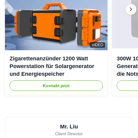
VIDEO
Zigarettenanzünder 1200 Watt
300W 10
Powerstation für Solargenerator
Generat
und Energiespeicher
die Not
Kontakt jetzt
Mr. Liu
Client Director