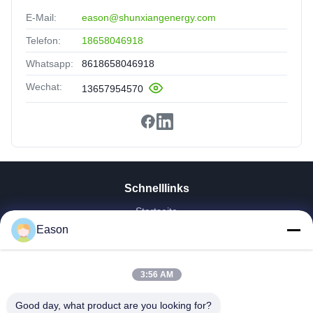
E-Mail:
eason@shunxiangenergy.com
Telefon:
18658046918
Whatsapp:
8618658046918
Wechat:
13657954570
Schnelllinks
Startseite
Produkte
Eason
Videos
Über Uns
3:56 AM
Fabrik Tour
Qualitätskontrolle
Good day, what product are you looking for?