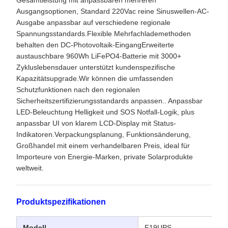
Gesamtleistung mit anpassbaren mehreren
Ausgangsoptionen, Standard 220Vac reine Sinuswellen-AC-
Ausgabe anpassbar auf verschiedene regionale
Spannungsstandards.Flexible Mehrfachlademethoden
behalten den DC-Photovoltaik-EingangErweiterte
austauschbare 960Wh LiFePO4-Batterie mit 3000+
Zykluslebensdauer unterstützt kundenspezifische
Kapazitätsupgrade.Wir können die umfassenden
Schutzfunktionen nach den regionalen
Sicherheitszertifizierungsstandards anpassen.. Anpassbar
LED-Beleuchtung Helligkeit und SOS Notfall-Logik, plus
anpassbar UI von klarem LCD-Display mit Status-
Indikatoren.Verpackungsplanung, Funktionsänderung,
Großhandel mit einem verhandelbaren Preis, ideal für
Importeure von Energie-Marken, private Solarprodukte
weltweit.
Produktspezifikationen
Modell
F19UPS