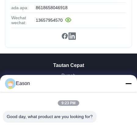
ada apa:
8618658046918
Wechat
13657954570
wechat:
Tautan Cepat
Rumah
Produk
Eason
Video
Tentang Kita
9:23 PM
Wisata Pabrik
Kontrol Kualitas
Good day, what product are you looking for?
Hubungi Kami
Quote Request Suatu