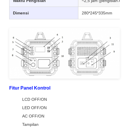
Waktu Pengisian
~2,5 jam (pengisian AC,
Dimensi
280*245*335mm
Fitur Panel Kontrol
LCD OFF/ON
LED OFF/ON
AC OFF/ON
Tampilan