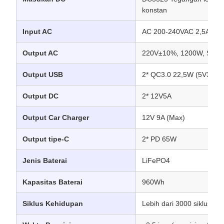
konstan
Input AC
AC 200-240VAC 2,5A
Output AC
220V±10%, 1200W, Sinu
Output USB
2* QC3.0 22,5W (5V3A/9
Output DC
2* 12V5A
Output Car Charger
12V 9A (Max)
Output tipe-C
2* PD 65W
Jenis Baterai
LiFePO4
Kapasitas Baterai
960Wh
Siklus Kehidupan
Lebih dari 3000 siklus