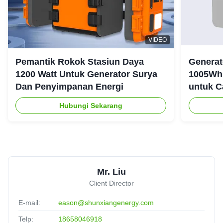
VIDEO
Pemantik Rokok Stasiun Daya
Generat
1200 Watt Untuk Generator Surya
1005Wh 
Dan Penyimpanan Energi
untuk C
Ruanga
Hubungi Sekarang
Mr. Liu
Client Director
E-mail:
eason@shunxiangenergy.com
Telp:
18658046918