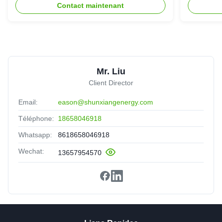
Contact maintenant
Mr. Liu
Client Director
Email:
eason@shunxiangenergy.com
Téléphone:
18658046918
Whatsapp:
8618658046918
Wechat:
13657954570