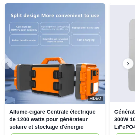
VIDEO
Allume-cigare Centrale électrique
Générat
de 1200 watts pour générateur
300W 10
solaire et stockage d'énergie
LiFePO4
d'urgen