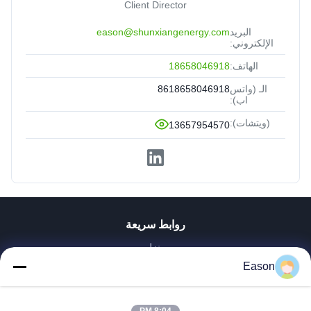
Client Director
البريد
eason@shunxiangenergy.com
الإلكتروني:
الهاتف:
18658046918
الـ (واتس
8618658046918
اب):
(ويتشات):
13657954570
روابط سريعة
منزل
المنتجات
Eason
أشرطة فيديو
حول بنا