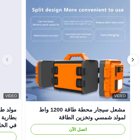
VIDEO
VIDEO
مشعل سيجار محطة طاقة 1200 واط
لمولد شمسي وتخزين الطاقة
في الخا
اتصل الآن