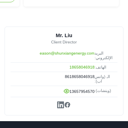
Mr. Liu
Client Director
البريد
eason@shunxiangenergy.com
الإلكتروني:
الهاتف:
18658046918
الـ (واتس
8618658046918
اب):
(ويتشات):
13657954570