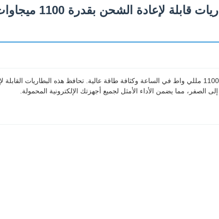
بطارية AAA لسلاسل البيع بالتجزئة - بطاريات قابلة لإعادة الشحن بقدرة 00
بطاريات ليثيوم AAA ممتازة قابلة لإعادة الشحن تتميز بسعة كبيرة تبلغ 1100 مللي واط في الساعة وكثافة طاقة عالية. تحافظ هذه البطاريات القابل