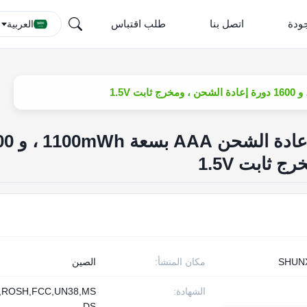
ودة
اتصل بنا
طلب اقتباس
العربية
بطارية الليثيوم القابلة
 ثابت 1.5V
SHUN
مكان المنشأ:
الصين
الشهادة:
,ROSH,FCC,UN38,MS
DS