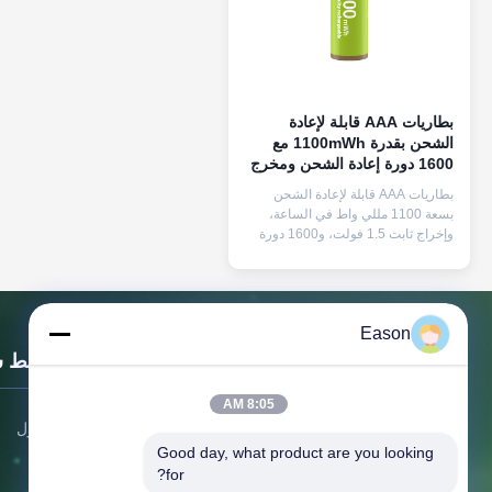
بطاريات AAA قابلة لإعادة
الشحن بقدرة 1100mWh مع
1600 دورة إعادة الشحن ومخرج
ثابت 1.5V
بطاريات AAA قابلة لإعادة الشحن
بسعة 1100 مللي واط في الساعة،
وإخراج ثابت 1.5 فولت، و1600 دورة
شحن، وشاحن سريع متضمن. بديل
صديق للبيئة للبطاريات التي تستخدم
لمرة واحدة في الأجهزة الإلكترونية
المنزلية.
Eason
روابط 
8:05 AM
المنزل
Good day, what product are you looking 
الجودة أولاً، الخدمة في المقام الأول،
حولنا
for?
النزاهة فوق كل شيء، التعاون الفائز.