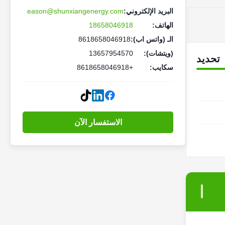
البريد الإلكتروني:
eason@shunxiangenergy.com
الهاتف:
18658046918
الـ (واتس اب):
8618658046918
(ويتشات):
13657954570
تحديد
سكايب:
+8618658046918
الاستفسار الآن