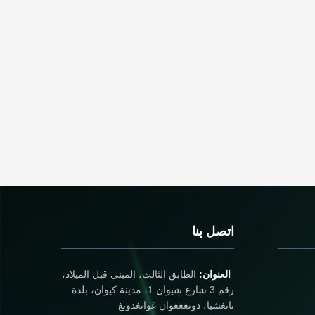
اتصل بنا
العنوان:
الطابق الثالث، المبنى قبل الميلاد،
رقم 3 شارع شيوان 1، مدينة كيوان، بلدة
تانغشيا، دونغغغوان غوانغدونغ