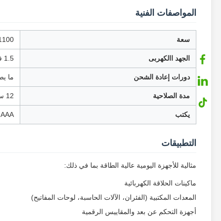
المواصفات الفنية
سعة
1100 ميجاواط سا
الجهد االكهربى
1.5 فولت الناتج المستمر
دورات إعادة الشحن
ما يصل إ
مدة الصلاحية
12 سنة
يكتب
AAA ليثيوم قابلة للشحن
التطبيقات
مثالية للأجهزة اليومية عالية الطاقة بما في ذلك:
ماكينات الحلاقة الكهربائية
المعدات المكتبية (الفئران، الآلات الحاسبة، لوحات المفاتيح)
أجهزة التحكم عن بعد والمقاييس الرقمية