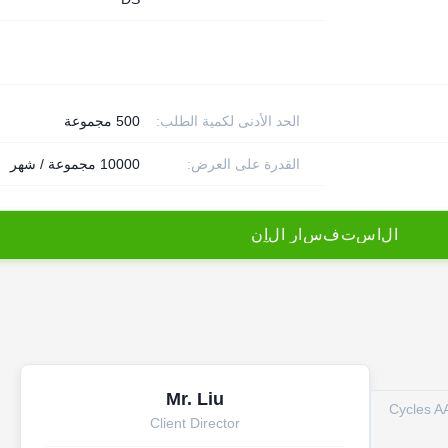
الحد الأدنى لكمية الطلب:
500 مجموعة
القدرة على العرض:
10000 مجموعة / شهر
ا
ل
ا
س
ت
ف
س
ا
ر
ا
ل
آ
ن
Mr. Liu
1600 Cycl
Client Director