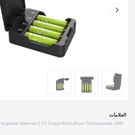
العلامات
echargeable Batteries,1.5V Output AAA Lithium Rechargeable