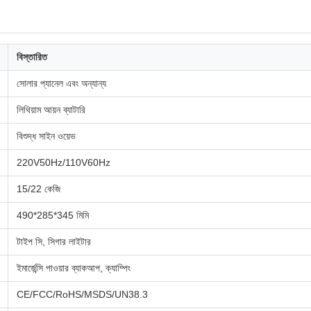
বিস্তারিত
সোলার প্যানেল এবং অন্যান্য
লিথিয়াম আয়ন ব্যাটারি
বিশুদ্ধ সাইন ওয়েভ
220V50Hz/110V60Hz
15/22 কেজি
490*285*345 মিমি
টাইপ সি, সিগার লাইটার
ইমার্জেন্সি পাওয়ার ব্যাকআপ, ক্যাম্পিং
CE/FCC/RoHS/MSDS/UN38.3