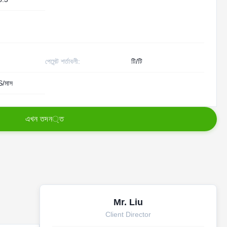
পেমেন্ট শর্তাবলী:
টি/টি
/মাস
এ
খ
ন
ত
দ
ন
্
ত
Mr. Liu
Client Director