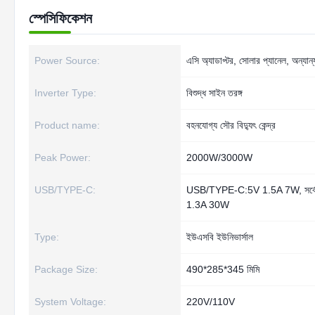
স্পেসিফিকেশন
Power Source:
এসি অ্যাডাপ্টর, সোলার প্যানেল, অন্যান্
Inverter Type:
বিশুদ্ধ সাইন তরঙ্গ
Product name:
বহনযোগ্য সৌর বিদ্যুৎ কেন্দ্র
Peak Power:
2000W/3000W
USB/TYPE-C:
USB/TYPE-C:5V 1.5A 7W, সর্বো
1.3A 30W
Type:
ইউএসবি ইউনিভার্সাল
Package Size:
490*285*345 মিমি
System Voltage:
220V/110V