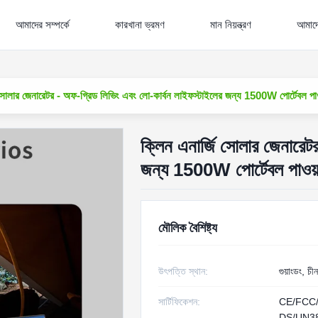
আমাদের সম্পর্কে
কারখানা ভ্রমণ
মান নিয়ন্ত্রণ
আমাদে
 সোলার জেনারেটর - অফ-গ্রিড লিভিং এবং লো-কার্বন লাইফস্টাইলের জন্য 1500W পোর্টেবল পাও
ক্লিন এনার্জি সোলার জেনারেট
জন্য 1500W পোর্টেবল পাওয়া
মৌলিক বৈশিষ্ট্য
উৎপত্তি স্থান:
গুয়াংডং, চীন
সার্টিফিকেশন:
CE/FCC
DS/UN3