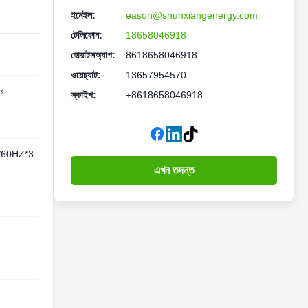
ইমেইল:
eason@shunxiangenergy.com
টেলিফোন:
18658046918
হোয়াটসঅ্যাপ:
8618658046918
ওয়েচ্যাট:
13657954570
ার
স্কাইপ:
+8618658046918
V60HZ*3
এখন তদন্ত