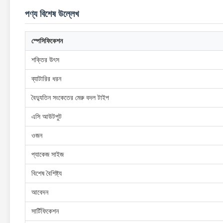
পণ্য বিশেষ উল্লেখ
স্পেসিফিকেশন
শক্তির উৎস
ব্যাটারির ধরন
বৈদ্যুতিন সংকেতের মেরু বদল টাইপ
এসি আউটপুট
ওজন
প্যাকেজ সাইজ
বিশেষ বৈশিষ্ট্য
আবেদন
সার্টিফিকেশন