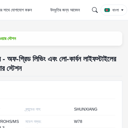
র সাথে যোগাযোগ করুন
উদ্ধৃতির জন্য আবেদন
বাংলা
য়ার স্টেশন
র - অফ-গ্রিড লিভিং এবং লো-কার্বন লাইফস্টাইলের
র স্টেশন
ব্র্যান্ডের নাম:
SHUNXIANG
/ROHS/MS
মডেল নম্বর:
W78
8.3