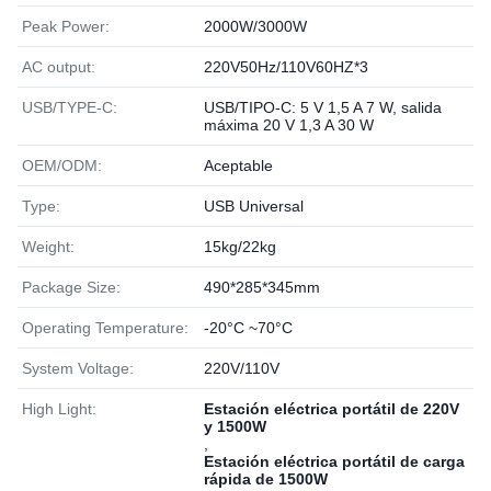
Peak Power:
2000W/3000W
AC output:
220V50Hz/110V60HZ*3
USB/TYPE-C:
USB/TIPO-C: 5 V 1,5 A 7 W, salida
máxima 20 V 1,3 A 30 W
OEM/ODM:
Aceptable
Type:
USB Universal
Weight:
15kg/22kg
Package Size:
490*285*345mm
Operating Temperature:
-20°C ~70°C
System Voltage:
220V/110V
High Light:
Estación eléctrica portátil de 220V
y 1500W
,
Estación eléctrica portátil de carga
rápida de 1500W