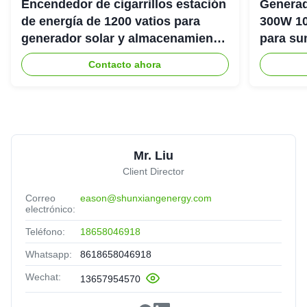
Encendedor de cigarrillos estación
Generad
de energía de 1200 vatios para
300W 10
generador solar y almacenamiento
para su
de energía
emergenc
Contacto ahora
Mr. Liu
Client Director
Correo
eason@shunxiangenergy.com
electrónico:
Teléfono:
18658046918
Whatsapp:
8618658046918
Wechat:
13657954570