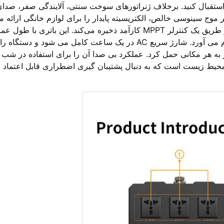
انرژی های تجدید پذیر استقبال کنید. برخلاف ژنراتورهای سوخت سنتی، آلایندگی صفر، ص
رتر موج سینوسی خالص، الکتریسیته پایدار را برای لوازم خانگی ارائه می
در حالی که باتری LiFePO4 انرژی را از پنل‌های خورشیدی از طریق یک کنترلر MPPT کارآمد ذخیره می‌کند. این باتری
از 4000 چرخه، سال ها از واحدهای اسید سرب معمولی دوام می آورد. شارژ سریع AC در یک ساعت کامل می شود و دس
ور به هر مکانی حمل کرد. عملکرد بی صدا آن را برای استفاده در شب ا
 محیط زیست است که به دنبال پشتیبان گیری اضطراری قابل اعتماد 