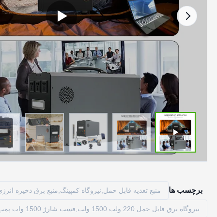
برچسب ها
منبع تغذیه قابل حمل,نیروگاه کمپینگ,منبع برق ذخیره انرژی
نیروگاه برق قابل حمل 220 ولت 1500 ولت,فست شارژ 1500 وات پمپ برق قابل حمل,منبع برق کمپینگ 220 ولت 50 هرتز