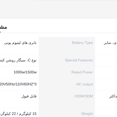
مش
ی، سایر
Battery Type:
باتری های لیتیوم یونی
Special Features:
نوع C، سیگار روشن کننده
1000w/1500w
Rated Power:
20V50Hz/110V60HZ*3
AC output:
USB/TYPE-C، حداکثر
OEM/ODM:
قابل قبول
Weight:
15 کیلوگرم / 22 کیلوگرم