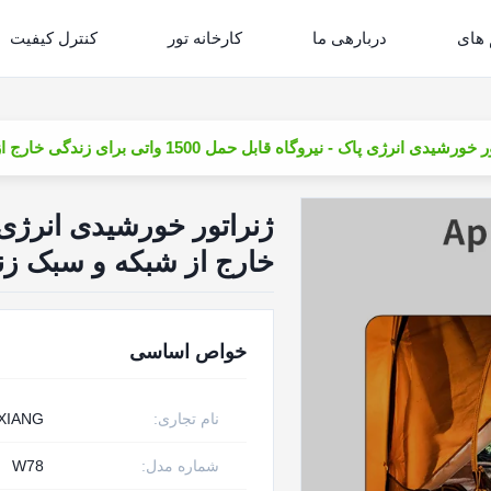
 های
دربارهی ما
کارخانه تور
کنترل کیفیت
شیدی انرژی پاک - نیروگاه قابل حمل 1500 واتی برای زندگی خارج از شبکه و سبک زندگی کم کربن
خارج از شبکه و سبک زن
خواص اساسی
نام تجاری:
XIANG
شماره مدل:
W78