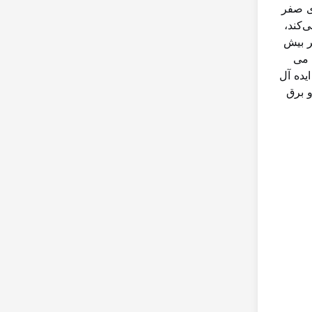
دای صفر
‌کند،
 با طول عمر بیش
تگاه را می
یده آل
و برق