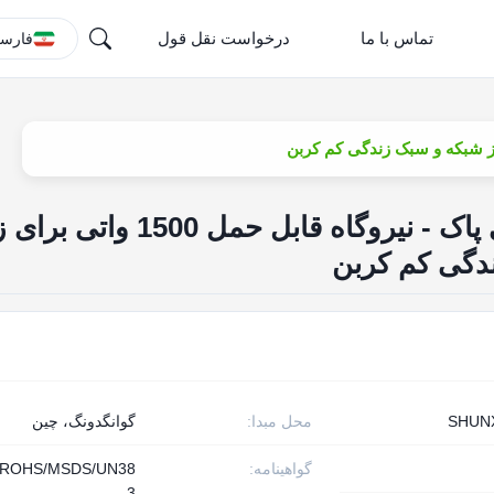
تماس با ما
درخواست نقل قول
فارس
ژنراتور خورشیدی انرژی پاک - نیروگاه قابل حمل
دگی کم کربن
SHUN
محل مبدا:
گوانگدونگ، چین
گواهینامه:
/ROHS/MSDS/UN38
.3