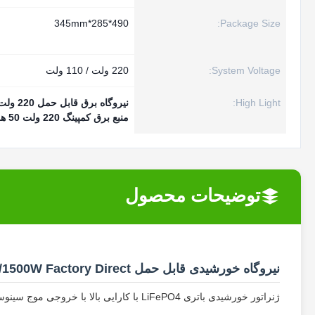
490*285*345mm
Package Size:
System Voltage:
220 ولت / 110 ولت
High Light:
نیروگاه برق قابل حمل 220 ولت 1500 ولت
منبع برق کمپینگ 220 ولت 50 هرتز
توضیحات محصول
نیروگاه خورشیدی قابل حمل 1000W/1500W Factory Direct
ژنراتور خورشیدی باتری LiFePO4 با کارایی بالا با خروجی موج سینوسی خالص برای کاربردهای برق در فضای باز و اضطراری.