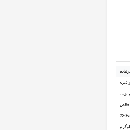
زئیات
 غیره
 یونی
خالص
220V