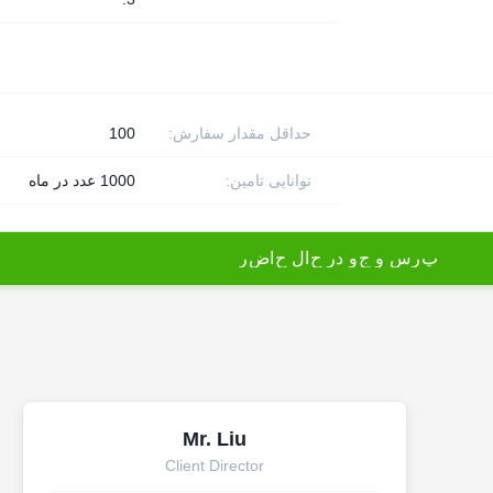
حداقل مقدار سفارش:
100
توانایی تامین:
1000 عدد در ماه
پ
ر
س
و
ج
و
د
ر
ح
ا
ل
ح
ا
ض
ر
Mr. Liu
Client Director