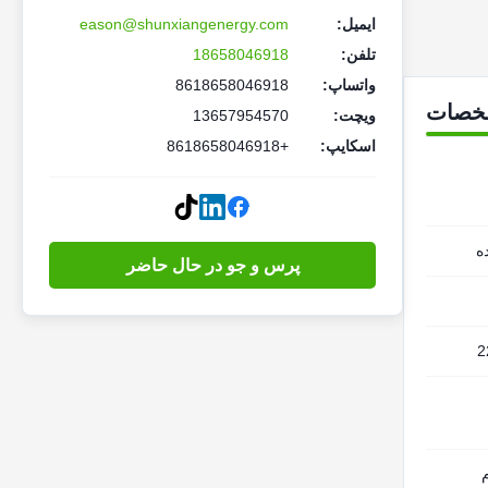
ایمیل:
eason@shunxiangenergy.com
تلفن:
18658046918
واتساپ:
8618658046918
خصات
ویچت:
13657954570
اسکایپ:
+8618658046918
پرس و جو در حال حاضر
2