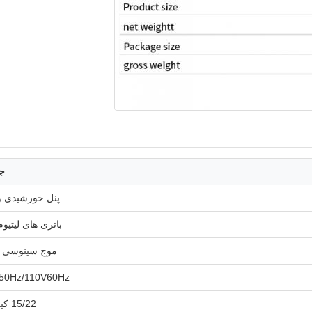
ج
پنل خورشیدی و
باتری های لیتیوم
موج سینوسی 
50Hz/110V60Hz
15/22 کیلوگرم