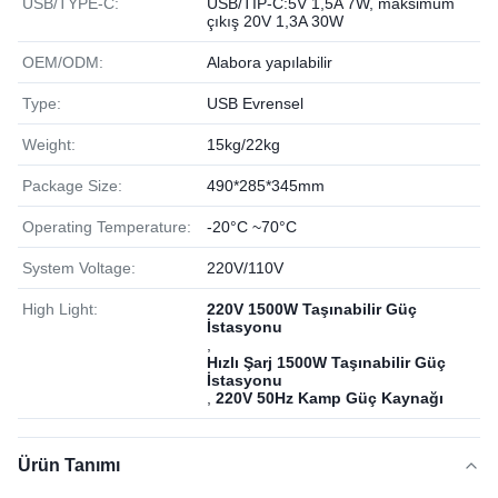
USB/TYPE-C:
USB/TİP-C:5V 1,5A 7W, maksimum
çıkış 20V 1,3A 30W
OEM/ODM:
Alabora yapılabilir
Type:
USB Evrensel
Weight:
15kg/22kg
Package Size:
490*285*345mm
Operating Temperature:
-20°C ~70°C
System Voltage:
220V/110V
High Light:
220V 1500W Taşınabilir Güç
İstasyonu
,
Hızlı Şarj 1500W Taşınabilir Güç
İstasyonu
,
220V 50Hz Kamp Güç Kaynağı
Ürün Tanımı