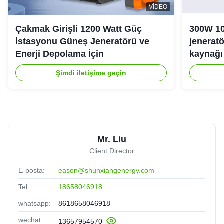
VIDEO
Çakmak Girişli 1200 Watt Güç
300W 10
İstasyonu Güneş Jeneratörü ve
jeneratö
Enerji Depolama İçin
kaynağı 
Şimdi iletişime geçin
Mr. Liu
Client Director
E-posta:
eason@shunxiangenergy.com
Tel:
18658046918
whatsapp:
8618658046918
wechat:
13657954570