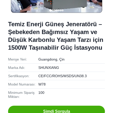
Temiz Enerji Güneş Jeneratörü –
Şebekeden Bağımsız Yaşam ve
Düşük Karbonlu Yaşam Tarzı için
1500W Taşınabilir Güç İstasyonu
Menşe Yeri:
Guangdong, Çin
Marka Adı:
SHUNXIANG
Sertifikasyon:
CE/FCC/ROHS/MSDS/UN38.3
Model Numarası:
W78
Minimum Sipariş
100
Miktarı:
Şimdi Sorgula