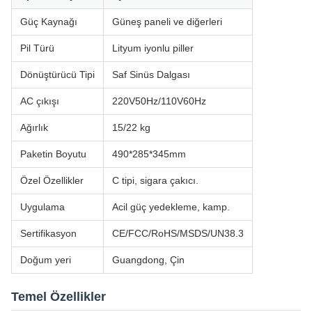
Güç Kaynağı
Güneş paneli ve diğerleri
Pil Türü
Lityum iyonlu piller
Dönüştürücü Tipi
Saf Sinüs Dalgası
AC çıkışı
220V50Hz/110V60Hz
Ağırlık
15/22 kg
Paketin Boyutu
490*285*345mm
Özel Özellikler
C tipi, sigara çakıcı.
Uygulama
Acil güç yedekleme, kamp.
Sertifikasyon
CE/FCC/RoHS/MSDS/UN38.3
Doğum yeri
Guangdong, Çin
Temel Özellikler