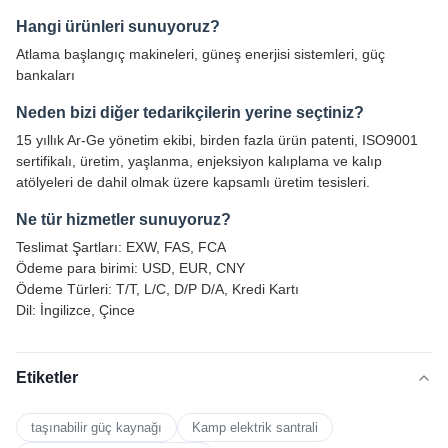
Hangi ürünleri sunuyoruz?
Atlama başlangıç makineleri, güneş enerjisi sistemleri, güç
bankaları
Neden bizi diğer tedarikçilerin yerine seçtiniz?
15 yıllık Ar-Ge yönetim ekibi, birden fazla ürün patenti, ISO9001
sertifikalı, üretim, yaşlanma, enjeksiyon kalıplama ve kalıp
atölyeleri de dahil olmak üzere kapsamlı üretim tesisleri.
Ne tür hizmetler sunuyoruz?
Teslimat Şartları: EXW, FAS, FCA
Ödeme para birimi: USD, EUR, CNY
Ödeme Türleri: T/T, L/C, D/P D/A, Kredi Kartı
Dil: İngilizce, Çince
Etiketler
taşınabilir güç kaynağı
Kamp elektrik santrali