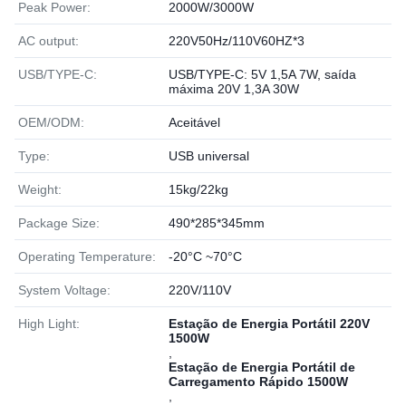
Peak Power:
2000W/3000W
AC output:
220V50Hz/110V60HZ*3
USB/TYPE-C:
USB/TYPE-C: 5V 1,5A 7W, saída
máxima 20V 1,3A 30W
OEM/ODM:
Aceitável
Type:
USB universal
Weight:
15kg/22kg
Package Size:
490*285*345mm
Operating Temperature:
-20°C ~70°C
System Voltage:
220V/110V
High Light:
Estação de Energia Portátil 220V
1500W
,
Estação de Energia Portátil de
Carregamento Rápido 1500W
,