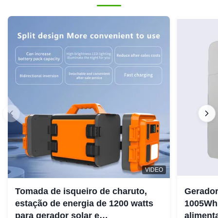
VIDEO
Tomada de isqueiro de charuto,
Gerador
estação de energia de 1200 watts
1005Wh 
para gerador solar e
aliment