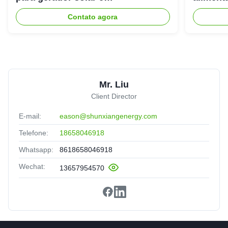
armazenamento de energia
livre
Contato agora
Mr. Liu
Client Director
E-mail:
eason@shunxiangenergy.com
Telefone:
18658046918
Whatsapp:
8618658046918
Wechat:
13657954570