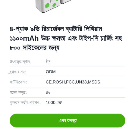
৪-প্যাক ৯ভি রিচার্জেবল ব্যাটারি লিথিয়াম
১১০০mAh উচ্চ ক্ষমতা এবং টাইপ-সি চার্জিং সহ
৮০০ সাইকেলের জন্য
উৎপত্তি স্থান:
চীন
ব্র্যান্ডের নাম:
ODM
সার্টিফিকেশন:
CE,ROSH,FCC,UN38,MSDS
মডেল নম্বর:
9v
ন্যূনতম অর্ডার পরিমাণ:
1000 সেট
এখন তদন্ত