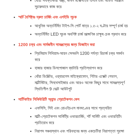
ধোঁয়া সনাক্তকারী যন্ত্র, কার্বন মনোক্সাইড এলার্ম এবং অডিও সরঞ্জাম
সুচারুভাবে কাজ করে
স্মার্ট বৈশিষ্ট্যঃ দ্রুত চার্জিং এবং এলইডি সূচক
আধুনিক অন্তর্নির্মিত টাইপ-সি পোর্ট মাত্র ১.৫-২ ঘণ্টায় সম্পূর্ণ চার্জ হয়
অন্তর্নির্মিত LED সূচক অবশিষ্ট চার্জ তাত্ক্ষণিক চাক্ষুষ চেক প্রদান করে
1200 চক্র এবং সার্বজনীন সামঞ্জস্যের জন্য ডিজাইন করা
প্রিমিয়াম লিথিয়াম-আয়ন সেলগুলি 1200 পর্যন্ত রিচার্জ চক্র সমর্থন
করে
হাজার হাজার ডিসপোজাল ব্যাটারি প্রতিস্থাপন করে
ধোঁয়া ডিটেক্টর, ওয়্যারলেস মাইক্রোফোন, গিটার এফেক্ট পেডাল,
মাল্টিমিটার, সিনথেসাইজার এবং আরও অনেক কিছুর সাথে সামঞ্জস্যপূর্ণ
স্থিতিশীল 9 ভোল্ট আউটপুট
সার্টিফাইড সিকিউরিটি অ্যান্ড প্রোটেকশন কেস
এফসিসি, সিই এবং রোএইচএস মানদণ্ডের সাথে প্রত্যয়িত
মাল্টি-প্রোটেকশন সার্কিট্রি ওভারচার্জিং, শর্ট সার্কিট এবং ওভারহিটিং
প্রতিরোধ করে
নিরাপদ সঞ্চয়স্থান এবং পরিবহনের জন্য একচেটিয়া নিরাপত্তা সুরক্ষা