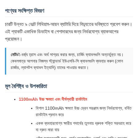
পণ্যের সংক্ষিপ্ত বিবরণ
চারটি উন্নত ৯ ভোল্ট লিথিয়াম-আয়ন ব্যাটারি দিয়ে বিদ্যুতের ভবিষ্যতে প্রবেশ করুন।
এই প্যাকটি একাধিক ডিভাইস বা পেশাদারদের জন্য নির্ভরযোগ্য ব্যাকআপের
প্রয়োজন।
নোটঃ
ই-বর্জ্য হ্রাস এবং অর্থ সাশ্রয় করার জন্য, চার্জিং ক্যাবলগুলি অন্তর্ভুক্ত নয়।
কেবলমাত্র আপনার নিজস্ব স্ট্যান্ডার্ড ইউএসবি-সি ক্যাবলগুলি ব্যবহার করুন (ফোন
চার্জার, ল্যাপটপ ক্যাবল ইত্যাদি) তাদের পাওয়ার করতে।
মূল বৈশিষ্ট্য ও উপকারিতা
1100mAh উচ্চ ক্ষমতা এবং দীর্ঘস্থায়ী রানটাইম
বিশাল 1100mAh ক্ষমতা উচ্চ ড্রেন সরঞ্জাম জন্য নির্ভরযোগ্য, বর্ধিত
রানটাইম প্রদান করে
একক ব্যবহারযোগ্য ক্ষারীয় পদার্থের তুলনায় ধ্রুবক শক্তি সরবরাহ করে
যা দ্রুত মারা যায়