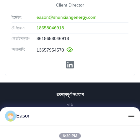
Client Director
ইমেইল:
eason@shunxiangenergy.com
টেলিফোন:
18658046918
হোয়াটসঅ্যাপ:
8618658046918
ওয়েচ্যাট:
13657954570
গুরুত্বপূর্ণ সংযোগ
বাড়ি
পণ্য
Eason
ভিডিও
আমাদের সম্পর্কে
6:30 PM
কারখানা ভ্রমণ