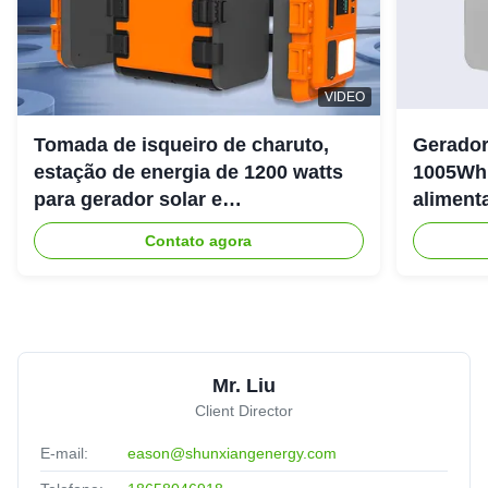
VIDEO
Tomada de isqueiro de charuto,
Gerador
estação de energia de 1200 watts
1005Wh 
para gerador solar e
aliment
armazenamento de energia
livre
Contato agora
Mr. Liu
Client Director
E-mail:
eason@shunxiangenergy.com