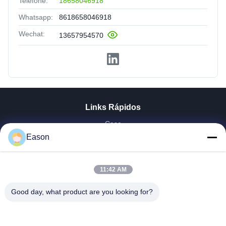
Telefone:
18658046918
Whatsapp:
8618658046918
Wechat:
13657954570
Links Rápidos
Casa
Produtos
Eason
Vídeos
Quem Somos
11:42 AM
Fábrica
Controle De Qualidade
Good day, what product are you looking for?
Fale Conosco
Pedir Um Orçamento