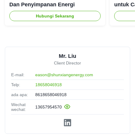
Dan Penyimpanan Energi
untuk C
Ruanga
Hubungi Sekarang
Mr. Liu
Client Director
E-mail:
eason@shunxiangenergy.com
Telp:
18658046918
ada apa:
8618658046918
Wechat
13657954570
wechat: