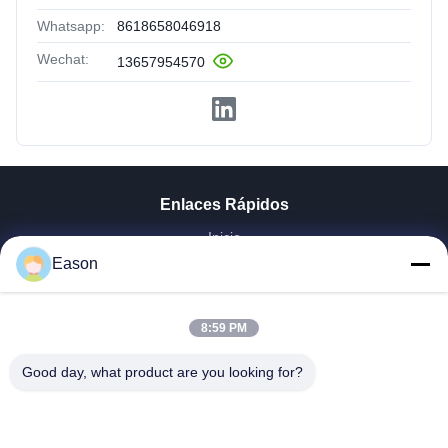
Whatsapp:
8618658046918
Wechat:
13657954570
Enlaces Rápidos
Inicio
Productos
Eason
Videos
Sobre Nosotros
8:59 PM
Visita A La Fábrica
Control De Calidad
Good day, what product are you looking for?
Contacto
Solicitar Una Cotización
Noticias