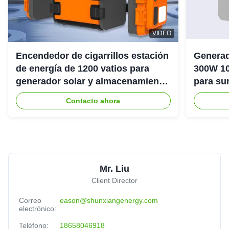
VIDEO
Encendedor de cigarrillos estación
Generad
de energía de 1200 vatios para
300W 10
generador solar y almacenamiento
para su
de energía
emergenc
Contacto ahora
Mr. Liu
Client Director
Correo
eason@shunxiangenergy.com
electrónico:
Teléfono:
18658046918