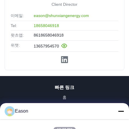
Client Director
이메일:
eason@shunxiangenergy.com
Tel:
18658046918
왓츠앱:
8618658046918
위챗:
13657954570
빠른 링크
홈
제품 소개
Eason
동영상
회사 소개