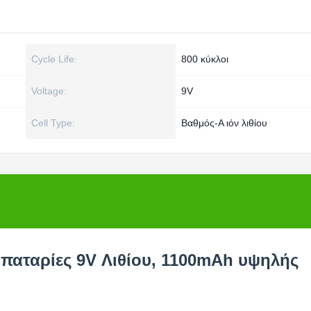
Cycle Life:
800 κύκλοι
Voltage:
9V
Cell Type:
Βαθμός-Α ιόν λιθίου
μπαταρίες 9V Λιθίου, 1100mAh υψηλής