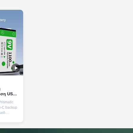
η
ιση USB-
 ζωής για
rismatic
B-C backup
elf-
 voltage
ormance in
cations.