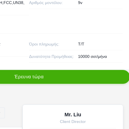
H,FCC,UN38,
Αριθμός μοντέλου:
9v
τ
Όροι πληρωμής:
T/T
Δυνατότητα Προμήθειας:
10000 σετ/μήνα
Έ
ρ
ε
υ
ν
α
τ
ώ
ρ
α
v
Mr. Liu
Client Director