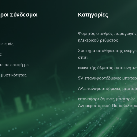
o
Built with overcharge protection for
Product Specifications 
ey
enhanced safety, making it ideal
9V Nominal Voltage 9V
it
for smoke detectors, guitar pedals,
Capacity 1200mAh Batt
ροι Σύνδεσμοι
Κατηγορίες
s
and various electronic devices
Solid State Cathode Ma
mium
requiring reliable power. Technical
LiFePO4 Cell Type Gra
s,
Specifications Battery Size 9V
Lithium-ion Cycle Life 
Φορητός σταθμός παραγωγής
arge
Nominal Voltage 9V DC Real
Operating Temperature
0mAh
Capacity 1200mAh Battery Type
ηλεκτρικού ρεύματος
80°C Charging Type T
με εμάς
Solid State Li-Ion Cathode
Charging Model Numbe
Σύστημα αποθήκευσης ενέργε
Materials
Place of Origin
α
σπίτι
τε σε επαφή με
εκκινητής άλματος αυτοκινήτω
ή μυστικότητας
9V επαναφορτιζόμενες μπαταρ
AA επαναφορτιζόμενες μπαταρ
επαναφορτιζόμενες μπαταρίες
Αντιαεροπορικού Πυροβολικο