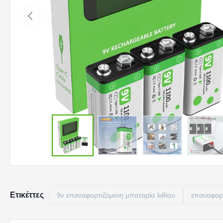
Ετικέττες
9v επαναφορτιζόμενη μπαταρία λιθίου
επαναφορτ