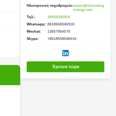
Ηλεκτρονικό ταχυδρομείο:
eason@shunxiang
energy.com
Τηλ.:
18658046918
Whatsapp:
8618658046918
Wechat:
13657954570
Skype:
+8618658046918
Έρευνα τώρα