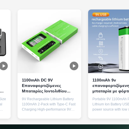
1100mAh DC 9V
1100mAh 9v
Επαναφορτιζόμενες
επαναφορτιζόμεν
Μπαταρίες Ιοντολιθίου
μπαταρία με φόρτ
Πρισματικού Τύπου C 1200
C και 800 κύκλους
Size
9V Rechargeable Lithium Battery
Portable 9V 1100mAh P
για
Κύκλοι Ζωής
τα ηλεκτρονικά
al
1100mAh 2-Pack with Type-C Fast
Lithium Ion Battery US
Charging High-performance 9V
power source with low s
de-A
1100mAh prismatic Li-ion
discharge and constant
B-C
rechargeable battery featuring
output for reliable perf
es
USB-C fast charging technology.
various electronic appli