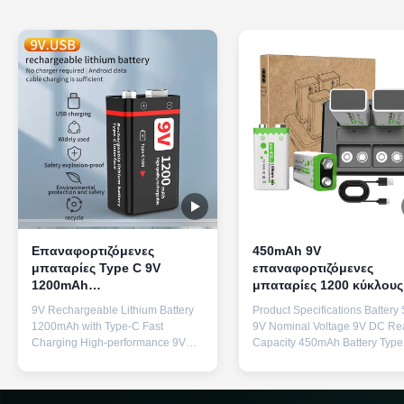
Επαναφορτιζόμενες
450mAh 9V
μπαταρίες Type C 9V
επαναφορτιζόμενες
1200mAh
μπαταρίες 1200 κύκλους
Επαναφορτιζόμενη
επαναφορτιζόμενη
9V Rechargeable Lithium Battery
Product Specifications Battery 
μπαταρία λιθίου Γρήγορη
μπαταρία ιόντων λιθίου 
1200mAh with Type-C Fast
9V Nominal Voltage 9V DC Re
φόρτιση 800 κύκλοι ζωής
γρήγορη φόρτιση
Charging High-performance 9V
Capacity 450mAh Battery Type
rechargeable lithium battery
Ternary Lithium Cell Type Gra
featuring Type-C fast charging
Lithium-ion Charging Type US
technology for efficient power
Charging Cycle Life 1200 cycl