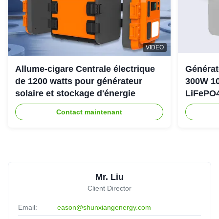
VIDEO
Allume-cigare Centrale électrique
Générat
de 1200 watts pour générateur
300W 10
solaire et stockage d'énergie
LiFePO4
d'urgen
Contact maintenant
Mr. Liu
Client Director
Email:
eason@shunxiangenergy.com