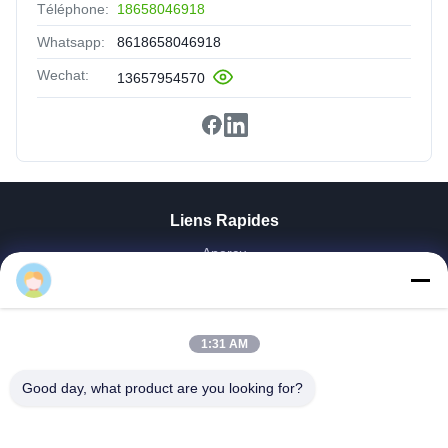
Téléphone:
18658046918
Whatsapp:
8618658046918
Wechat:
13657954570
Liens Rapides
Aperçu
Produits
Vidéos
A Propos De Nous
1:31 AM
Visite D'usine
Contrôle De La Qualité
Good day, what product are you looking for?
Contact
Demande De Soumission