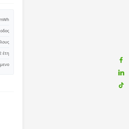
 mWh
ξοδος
κλους
2 έτη
όμενο