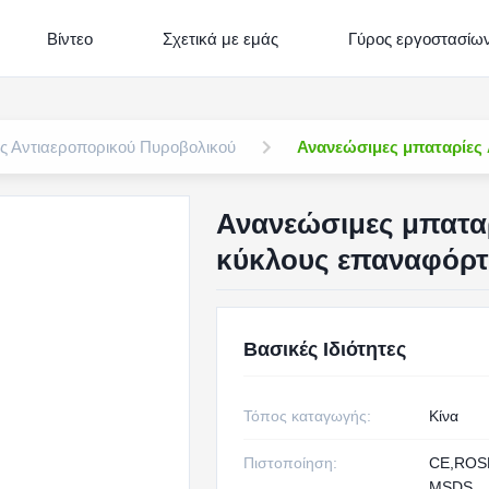
Βίντεο
Σχετικά με εμάς
Γύρος εργοστασίω
ς Αντιαεροπορικού Πυροβολικού
Ανανεώσιμες μπαταρίες 
Ανανεώσιμες μπατα
κύκλους επαναφόρτι
Βασικές Ιδιότητες
Τόπος καταγωγής:
Κίνα
Πιστοποίηση:
CE,ROS
MSDS