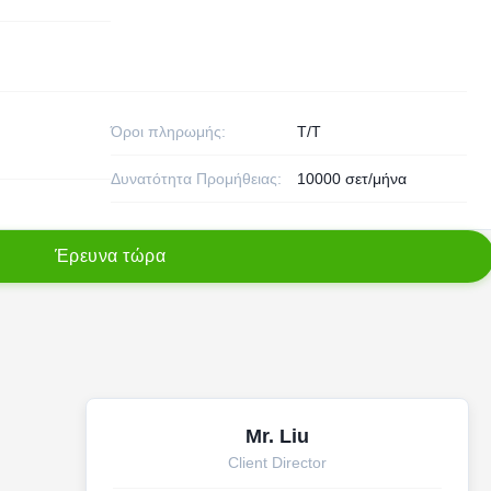
Όροι πληρωμής:
T/T
Δυνατότητα Προμήθειας:
10000 σετ/μήνα
Έ
ρ
ε
υ
ν
α
τ
ώ
ρ
α
Mr. Liu
Client Director