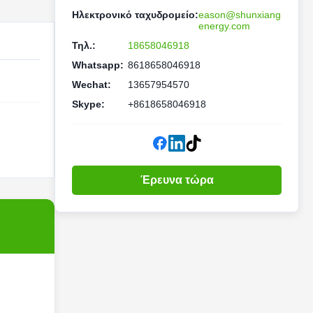
Ηλεκτρονικό ταχυδρομείο:
eason@shunxiang
energy.com
Τηλ.:
18658046918
Whatsapp:
8618658046918
Wechat:
13657954570
Skype:
+8618658046918
Έρευνα τώρα