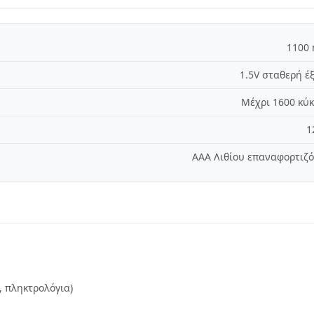
1100
1.5V σταθερή έ
Μέχρι 1600 κύ
1
AAA Λιθίου επαναφορτιζ
, πληκτρολόγια)