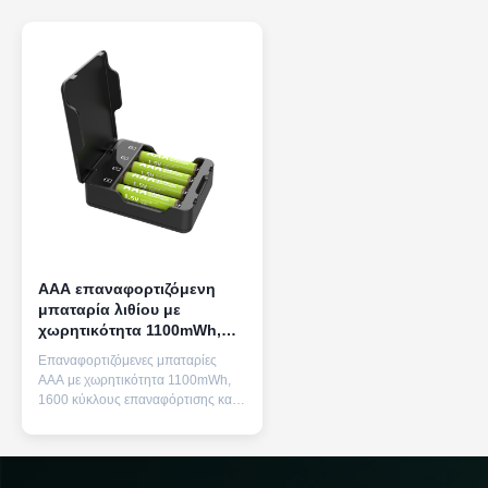
AAA επαναφορτιζόμενη
μπαταρία λιθίου με
χωρητικότητα 1100mWh,
1600 κύκλους
Επαναφορτιζόμενες μπαταρίες
επαναφόρτισης και
AAA με χωρητικότητα 1100mWh,
σταθερή ισχύ 1.5V
1600 κύκλους επαναφόρτισης και
σταθερή έξοδο 1,5V. Διαθέτει
διάρκεια ζωής 12 ετών,
περιλαμβάνει γρήγορο φορτιστή
και χρησιμεύει ως φιλική προς το