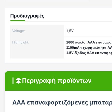
Προδιαγραφές
Voltage:
1,5V
High Light:
1600 κύκλοι AAA επαναφορ
1100mAh χωρητικότητα AA
1.5V έξοδος AAA επαναφορ
Περιγραφή προϊόντων
AAA επαναφορτιζόμενες μπαταρ