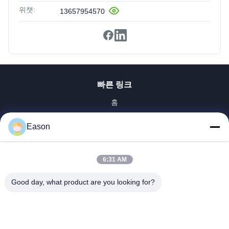
위챗:
13657954570
빠른 링크
홈
제품 소개
Eason
동영상
회사 소개
공장 투어
6:31 AM
품질 관리
Good day, what product are you looking for?
연락처
견적 요청
뉴스